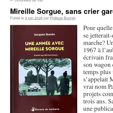
Mireille Sorgue, sans crier ga
Publié le
3 juin 2026
par
Philippe Bonnet
Pour quelle 
se jetterait
marche? Un
1967 à l’a
écrivain fra
son wagon e
temps plus t
s’appelait 
vrai nom Pa
projets com
trois ans. S
une publicat