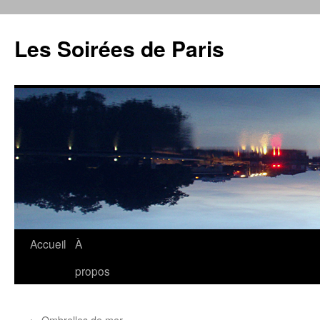
Aller
au
Les Soirées de Paris
contenu
Accueil
À
propos
←
Ombrelles de mer