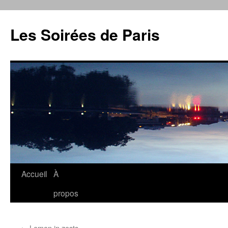
Aller
au
Les Soirées de Paris
contenu
Accueil
À
propos
←
Lemon in zests