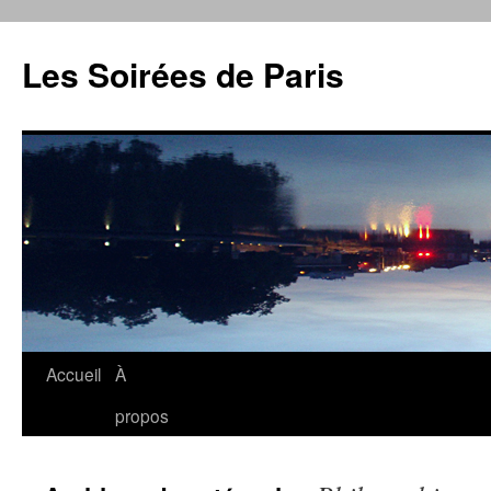
Aller
au
Les Soirées de Paris
contenu
Accueil
À
propos