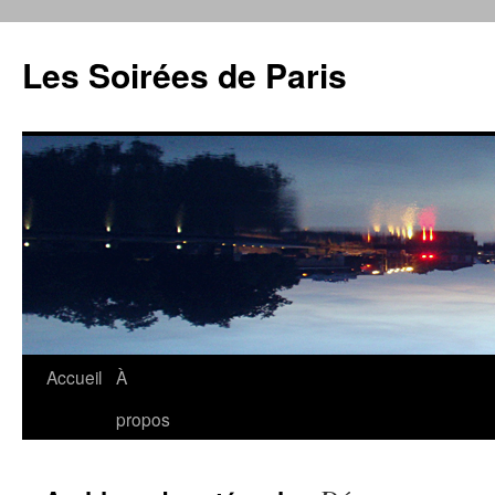
Aller
au
Les Soirées de Paris
contenu
Accueil
À
propos