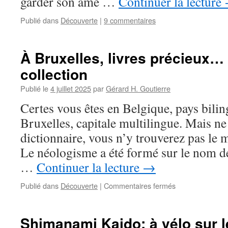
garder son âme …
Continuer la lecture
Publié dans
Découverte
|
9 commentaires
À Bruxelles, livres précieux…
collection
Publié le
4 juillet 2025
par
Gérard H. Goutierre
Certes vous êtes en Belgique, pays bili
Bruxelles, capitale multilingue. Mais ne
dictionnaire, vous n’y trouverez pas le 
Le néologisme a été formé sur le nom d
…
Continuer la lecture
→
Publié dans
Découverte
|
Commentaires fermés
sur
À
Bruxelles,
livres
Shimanami Kaido: à vélo sur le
précieux…