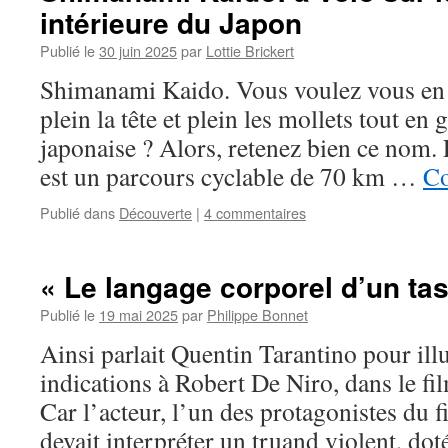
intérieure du Japon
et
hochets
Publié le
30 juin 2025
par
Lottie Brickert
de
collection
Shimanami Kaido. Vous voulez vous en m
plein la tête et plein les mollets tout en 
japonaise ? Alors, retenez bien ce nom
est un parcours cyclable de 70 km …
Co
Publié dans
Découverte
|
4 commentaires
« Le langage corporel d’un tas
Publié le
19 mai 2025
par
Philippe Bonnet
Ainsi parlait Quentin Tarantino pour illu
indications à Robert De Niro, dans le f
Car l’acteur, l’un des protagonistes du f
devait interpréter un truand violent, do