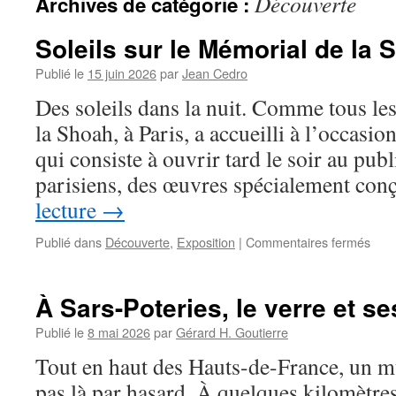
Découverte
Archives de catégorie :
Soleils sur le Mémorial de la 
Publié le
15 juin 2026
par
Jean Cedro
Des soleils dans la nuit. Comme tous le
la Shoah, à Paris, a accueilli à l’occasio
qui consiste à ouvrir tard le soir au pub
parisiens, des œuvres spécialement co
lecture
→
Publié dans
Découverte
,
Exposition
|
Commentaires fermés
sur
Sole
sur
le
À Sars-Poteries, le verre et s
Mém
de
Publié le
8 mai 2026
par
Gérard H. Goutierre
la
Tout en haut des Hauts-de-France, un mu
Sho
pas là par hasard. À quelques kilomètres 