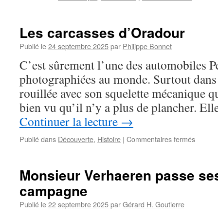
Les carcasses d’Oradour
Publié le
24 septembre 2025
par
Philippe Bonnet
C’est sûrement l’une des automobiles P
photographiées au monde. Surtout dans c
rouillée avec son squelette mécanique qu
bien vu qu’il n’y a plus de plancher. Ell
Continuer la lecture
→
Publié dans
Découverte
,
Histoire
|
Commentaires fermés
sur
Les
carcas
d’Orad
Monsieur Verhaeren passe ses
campagne
Publié le
22 septembre 2025
par
Gérard H. Goutierre