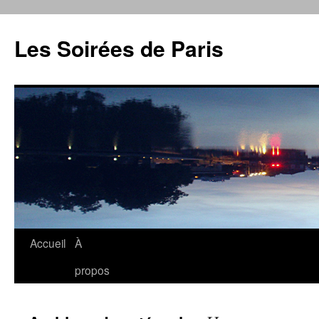
Aller
au
Les Soirées de Paris
contenu
Accueil
À
propos