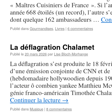
« Maîtres Cuisiniers de France ». Si l’
année 668 étoilés (un record), l’autre s’e
dont quelque 162 ambassadeurs …
Cont
Publié dans
Gourmandises
,
Livres
|
6 commentaires
La déflagration Chalamet
Publié le
20 mars 2026
par
Lise Bloch-Morhange
La déflagration s’est produite le 18 févri
d’une émission conjointe de CNN et de 
(hebdomadaire hollywoodien depuis 190
l’acteur ô combien yankee Matthieu McC
génie franco-américain Timothée Chala
Continuer la lecture
→
Publié dans
Musique
|
8 commentaires