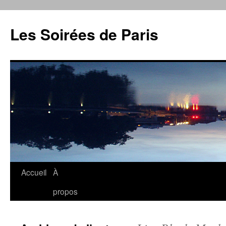
Aller
au
Les Soirées de Paris
contenu
Accueil
À
propos