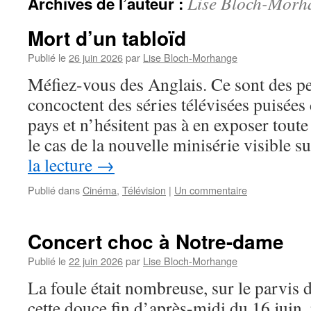
Lise Bloch-Morh
Archives de l’auteur :
Mort d’un tabloïd
Publié le
26 juin 2026
par
Lise Bloch-Morhange
Méfiez-vous des Anglais. Ce sont des pet
concoctent des séries télévisées puisées
pays et n’hésitent pas à en exposer toute
le cas de la nouvelle minisérie visible s
la lecture
→
Publié dans
Cinéma
,
Télévision
|
Un commentaire
Concert choc à Notre-dame
Publié le
22 juin 2026
par
Lise Bloch-Morhange
La foule était nombreuse, sur le parvis
cette douce fin d’après-midi du 16 juin, 