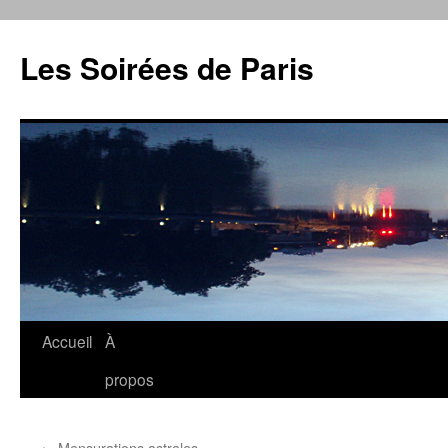
Aller
au
Les Soirées de Paris
contenu
Accueil
À
propos
←
Mensurations astrales