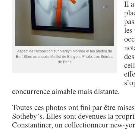
Il a
pla
pas
les
occ
not
Aspect de l'exposition sur Marilyn Monroe et les photos de
des
Bert Stern au musée Maillol de Banyuls. Photo: Les Soirées
de Paris
cel
eff
s’o
concurrence aimable mais distante.
Toutes ces photos ont fini par être mise
Sotheby’s. Elles sont devenues la propr
Constantiner, un collectionneur new-yor