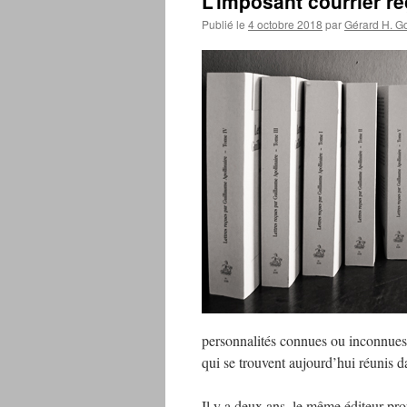
L’imposant courrier re
Publié le
4 octobre 2018
par
Gérard H. Go
personnalités connues ou inconnues 
qui se trouvent aujourd’hui réuni
Il y a deux ans, le même éditeur pro