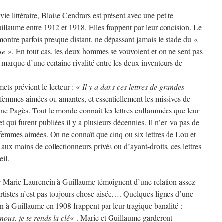
ie littéraire, Blaise Cendrars est présent avec une petite
illaume entre 1912 et 1918. Elles frappent par leur concision. Le
montre parfois presque distant, ne dépassant jamais le stade du «
me
». En tout cas, les deux hommes se vouvoient et on ne sent pas
la marque d’une certaine rivalité entre les deux inventeurs de
ets prévient le lecteur : «
Il y a dans ces lettres de grandes
de femmes aimées ou amantes, et essentiellement les missives de
ne Pagès. Tout le monde connait les lettres enflammées que leur
et qui furent publiées il y a plusieurs décennies. Il n’en va pas de
femmes aimées. On ne connaît que cinq ou six lettres de Lou et
ux mains de collectionneurs privés ou d’ayant-droits, ces lettres
eil.
ar Marie Laurencin à Guillaume témoignent d’une relation assez
rtistes n’est pas toujours chose aisée…. Quelques lignes d’une
 à Guillaume en 1908 frappent par leur tragique banalité :
nous. je te rends la clé
« . Marie et Guillaume garderont