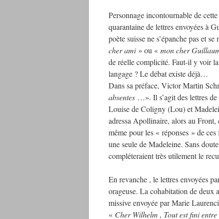
Personnage incontournable de cette v
quarantaine de lettres envoyées à Gu
poète suisse ne s’épanche pas et se 
cher ami
» ou «
mon cher Guillau
de réelle complicité. Faut-il y voir 
langage ? Le débat existe déjà…
Dans sa préface, Victor Martin Schm
absentes
…». Il s’agit des lettres 
Louise de Coligny (Lou) et Madelei
adressa Apollinaire, alors au Front, 
même pour les « réponses » de ces 
une seule de Madeleine. Sans doute a
compléteraient très utilement le recu
En revanche , le lettres envoyées p
orageuse. La cohabitation de deux a
missive envoyée par Marie Laurencin
«
Cher Wilhelm , Tout est fini entre 