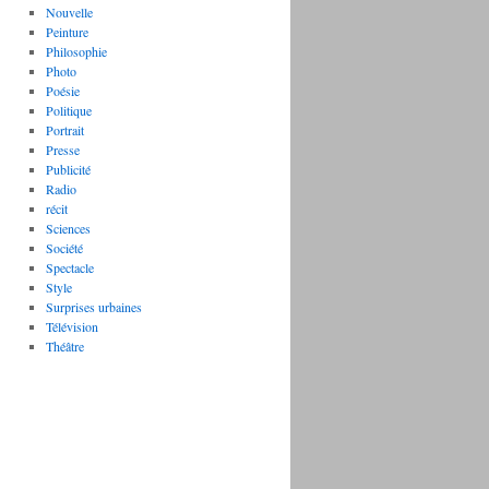
Nouvelle
Peinture
Philosophie
Photo
Poésie
Politique
Portrait
Presse
Publicité
Radio
récit
Sciences
Société
Spectacle
Style
Surprises urbaines
Télévision
Théâtre