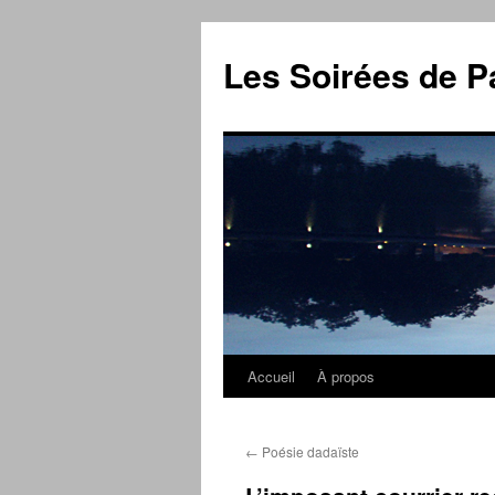
Aller
au
Les Soirées de P
contenu
Accueil
À propos
←
Poésie dadaïste