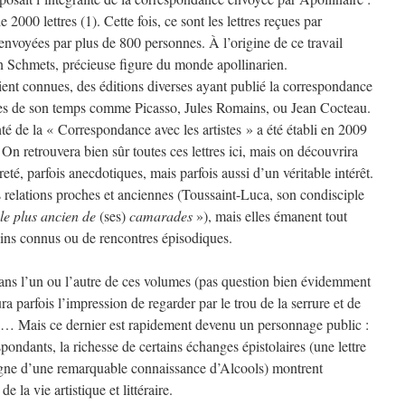
2000 lettres (1). Cette fois, ce sont les lettres reçues par
envoyées par plus de 800 personnes. À l’origine de ce travail
n Schmets, précieuse figure du monde apollinarien.
ient connues, des éditions diverses ayant publié la correspondance
ures de son temps comme Picasso, Jules Romains, ou Jean Cocteau.
nté de la « Correspondance avec les artistes » a été établi en 2009
n retrouvera bien sûr toutes ces lettres ici, mais on découvrira
té, parfois anecdotiques, mais parfois aussi d’un véritable intérêt.
 relations proches et anciennes (Toussaint-Luca, son condisciple
le plus ancien de
(ses)
camarades
»), mais elles émanent tout
ins connus ou de rencontres épisodiques.
dans l’un ou l’autre de ces volumes (pas question bien évidemment
ura parfois l’impression de regarder par le trou de la serrure et de
ain… Mais ce dernier est rapidement devenu un personnage public :
espondants, la richesse de certains échanges épistolaires (une lettre
gne d’une remarquable connaissance d’Alcools) montrent
e la vie artistique et littéraire.