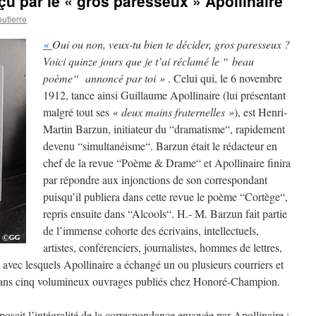
çu par le « gros paresseux » Apollinaire
utierre
«
Oui ou non, veux-tu bien te décider, gros paresseux ?
Voici quinze jours que je t’ai réclamé le “ beau
poème“ annoncé par toi »
. Celui qui, le 6 novembre
1912, tance ainsi Guillaume Apollinaire (lui présentant
malgré tout ses
« deux mains fraternelles »
), est Henri-
Martin Barzun, initiateur du “dramatisme“, rapidement
devenu “simultanéisme“. Barzun était le rédacteur en
chef de la revue “Poème & Drame“ et Apollinaire finira
par répondre aux injonctions de son correspondant
puisqu’il publiera dans cette revue le poème “Cortège“,
repris ensuite dans “Alcools“. H.- M. Barzun fait partie
de l’immense cohorte des écrivains, intellectuels,
artistes, conférenciers, journalistes, hommes de lettres,
avec lesquels Apollinaire a échangé un ou plusieurs courriers et
s dans cinq volumineux ouvrages publiés chez Honoré-Champion.
posait l’intégralité de la correspondance envoyée par Apollinaire :