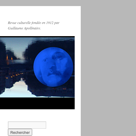
Revue culturelle fondée en 1912 par
Guillaume Apollinaire.