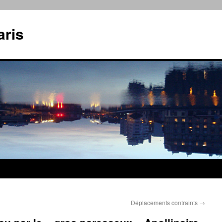
aris
Déplacements contraints
→