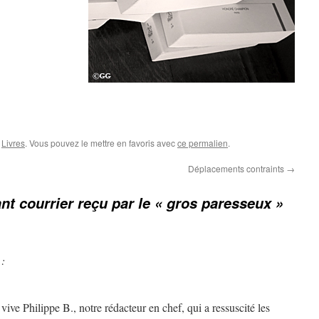
,
Livres
. Vous pouvez le mettre en favoris avec
ce permalien
.
Déplacements contraints
→
nt courrier reçu par le « gros paresseux »
 :
vive Philippe B., notre rédacteur en chef, qui a ressuscité les