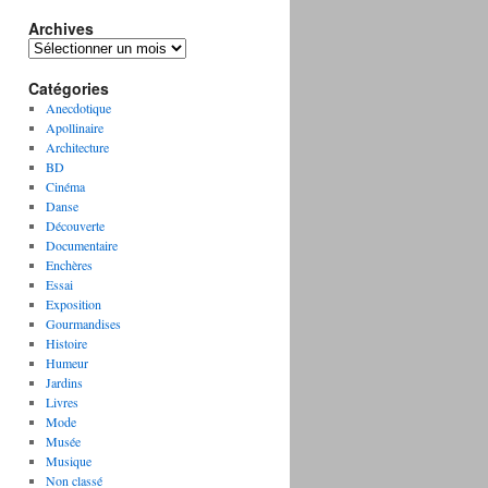
Archives
A
r
Catégories
c
h
Anecdotique
i
Apollinaire
v
Architecture
e
BD
s
Cinéma
Danse
Découverte
Documentaire
Enchères
Essai
Exposition
Gourmandises
Histoire
Humeur
Jardins
Livres
Mode
Musée
Musique
Non classé