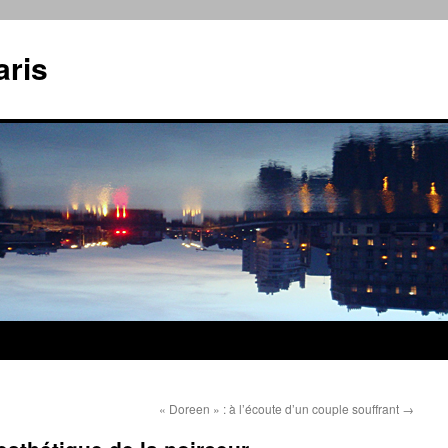
aris
« Doreen » : à l’écoute d’un couple souffrant
→