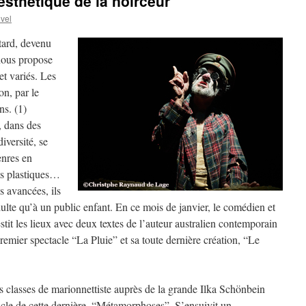
esthétique de la noirceur
uvel
ard, devenu
 nous propose
et variés. Les
on, par le
ns. (1)
, dans des
iversité, se
enres en
rts plastiques…
s avancées, ils
dulte qu’à un public enfant. En ce mois de janvier, le comédien et
tit les lieux avec deux textes de l’auteur australien contemporain
emier spectacle “La Pluie” et sa toute dernière création, “Le
 classes de marionnettiste auprès de la grande Ilka Schönbein
acle de cette dernière, “Métamorphoses”. S’ensuivit un