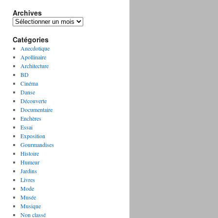
Archives
A
r
Catégories
c
h
Anecdotique
i
Apollinaire
v
Architecture
e
BD
s
Cinéma
Danse
Découverte
Documentaire
Enchères
Essai
Exposition
Gourmandises
Histoire
Humeur
Jardins
Livres
Mode
Musée
Musique
Non classé