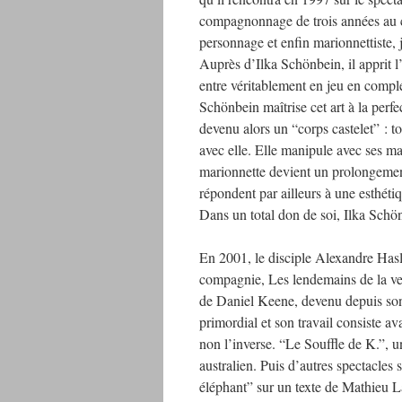
compagnonnage de trois années au co
personnage et enfin marionnettiste,
Auprès d’Ilka Schönbein, il apprit l
entre véritablement en jeu en complét
Schönbein maîtrise cet art à la perf
devenu alors un “corps castelet” : to
avec elle. Elle manipule avec ses ma
marionnette devient un prolongeme
répondent par ailleurs à une esthéti
Dans un total don de soi, Ilka Sch
En 2001, le disciple Alexandre Haslé
compagnie, Les lendemains de la vei
de Daniel Keene, devenu depuis son 
primordial et son travail consiste a
non l’inverse. “Le Souffle de K.”,
australien. Puis d’autres spectacles 
éléphant” sur un texte de Mathieu 