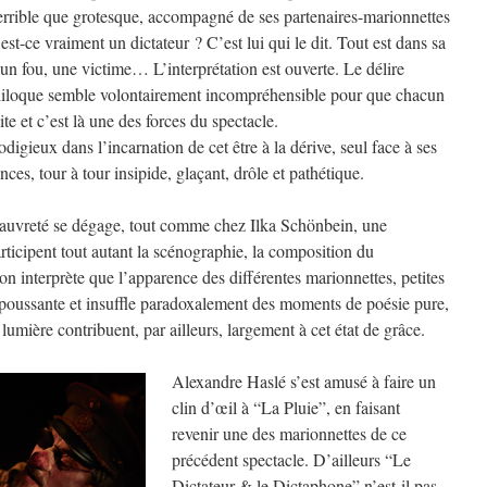
terrible que grotesque, accompagné de ses partenaires-marionnettes
st-ce vraiment un dictateur ? C’est lui qui le dit. Tout est dans sa
e un fou, une victime… L’interprétation est ouverte. Le délire
liloque semble volontairement incompréhensible pour que chacun
ite et c’est là une des forces du spectacle.
igieux dans l’incarnation de cet être à la dérive, seul face à ses
ces, tour à tour insipide, glaçant, drôle et pathétique.
 pauvreté se dégage, tout comme chez Ilka Schönbein, une
articipent tout autant la scénographie, la composition du
n interprète que l’apparence des différentes marionnettes, petites
 repoussante et insuffle paradoxalement des moments de poésie pure,
lumière contribuent, par ailleurs, largement à cet état de grâce.
Alexandre Haslé s’est amusé à faire un
clin d’œil à “La Pluie”, en faisant
revenir une des marionnettes de ce
précédent spectacle. D’ailleurs “Le
Dictateur & le Dictaphone” n’est-il pas