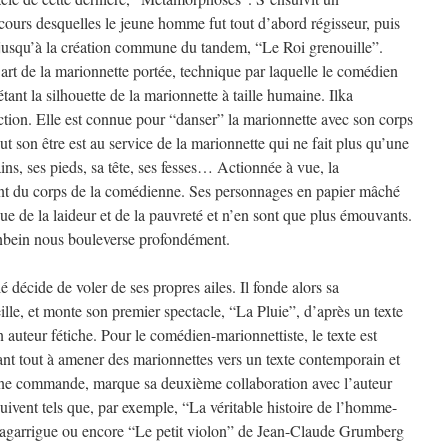
urs desquelles le jeune homme fut tout d’abord régisseur, puis
 jusqu’à la création commune du tandem, “Le Roi grenouille”.
’art de la marionnette portée, technique par laquelle le comédien
ant la silhouette de la marionnette à taille humaine. Ilka
ection. Elle est connue pour “danser” la marionnette avec son corps
ut son être est au service de la marionnette qui ne fait plus qu’une
ins, ses pieds, sa tête, ses fesses… Actionnée à vue, la
nt du corps de la comédienne. Ses personnages en papier mâché
que de la laideur et de la pauvreté et n’en sont que plus émouvants.
önbein nous bouleverse profondément.
 décide de voler de ses propres ailes. Il fonde alors sa
lle, et monte son premier spectacle, “La Pluie”, d’après un texte
auteur fétiche. Pour le comédien-marionnettiste, le texte est
vant tout à amener des marionnettes vers un texte contemporain et
 une commande, marque sa deuxième collaboration avec l’auteur
suivent tels que, par exemple, “La véritable histoire de l’homme-
Lagarrigue ou encore “Le petit violon” de Jean-Claude Grumberg