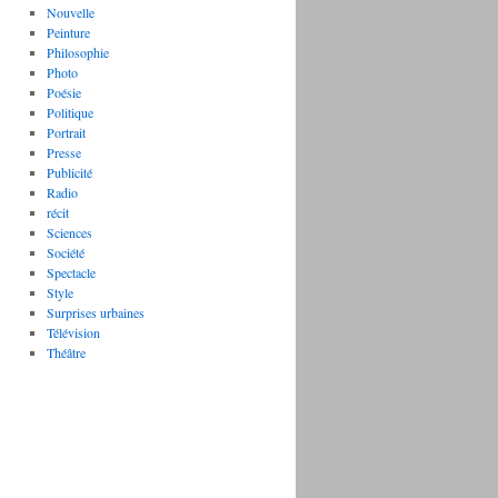
Nouvelle
Peinture
Philosophie
Photo
Poésie
Politique
Portrait
Presse
Publicité
Radio
récit
Sciences
Société
Spectacle
Style
Surprises urbaines
Télévision
Théâtre