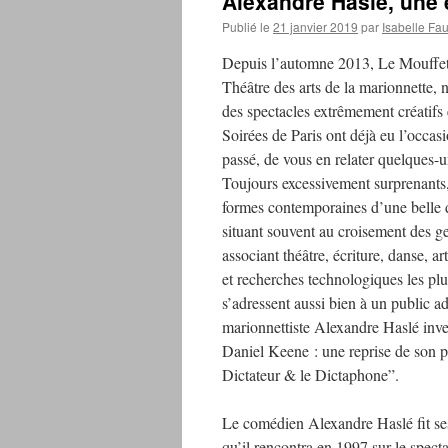
Alexandre Haslé, une 
Publié le
21 janvier 2019
par
Isabelle Fa
Depuis l’automne 2013, Le Mouffet
Théâtre des arts de la marionnette,
des spectacles extrêmement créatifs 
Soirées de Paris ont déjà eu l’occasi
passé, de vous en relater quelques-u
Toujours excessivement surprenants
formes contemporaines d’une belle d
situant souvent au croisement des g
associant théâtre, écriture, danse, a
et recherches technologiques les plu
s’adressent aussi bien à un public a
marionnettiste Alexandre Haslé inves
Daniel Keene : une reprise de son pr
Dictateur & le Dictaphone”.
Le comédien Alexandre Haslé fit ses
qu’il rencontra en 1997 sur le spect