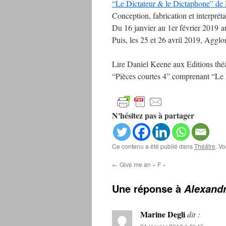
“Le Dictateur & le Dictaphone” de
Conception, fabrication et interprét
Du 16 janvier au 1er février 2019 a
Puis, les 25 et 26 avril 2019, Aggl
Lire Daniel Keene aux Editions théâ
“Pièces courtes 4” comprenant “Le D
N'hésitez pas à partager
Ce contenu a été publié dans
Théâtre
. V
←
Give me an « F »
Une réponse à
Alexandr
Marine Degli
dit :