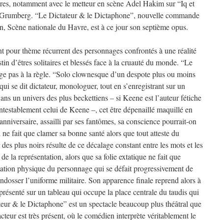
eures, notamment avec le metteur en scène Adel Hakim sur “Iq et
e Grumberg. “Le Dictateur & le Dictaphone”, nouvelle commande
, Scène nationale du Havre, est à ce jour son septième opus.
t pour thème récurrent des personnages confrontés à une réalité
stin d’êtres solitaires et blessés face à la cruauté du monde. “Le
ge pas à la règle. “Solo clownesque d’un despote plus ou moins
ui se dit dictateur, monologuer, tout en s’enregistrant sur un
Dans un univers des plus beckettiens – si Keene est l’auteur fétiche
ntestablement celui de Keene –, cet être dépenaillé maquillé en
anniversaire, assailli par ses fantômes, sa conscience pourrait-on
 ne fait que clamer sa bonne santé alors que tout atteste du
es plus noirs résulte de ce décalage constant entre les mots et les
de la représentation, alors que sa folie extatique ne fait que
rmation physique du personnage qui se défait progressivement de
dosser l’uniforme militaire. Son apparence finale reprend alors à
représenté sur un tableau qui occupe la place centrale du taudis qui
tateur & le Dictaphone” est un spectacle beaucoup plus théâtral que
cteur est très présent, où le comédien interprète véritablement le