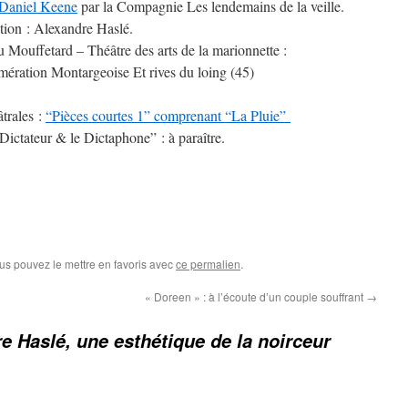
 Daniel Keene
par la Compagnie Les lendemains de la veille.
ation : Alexandre Haslé.
u Mouffetard – Théâtre des arts de la marionnette :
omération Montargeoise Et rives du loing (45)
trales :
“Pièces courtes 1” comprenant “La Pluie”
ictateur & le Dictaphone” : à paraître.
ous pouvez le mettre en favoris avec
ce permalien
.
« Doreen » : à l’écoute d’un couple souffrant
→
e Haslé, une esthétique de la noirceur