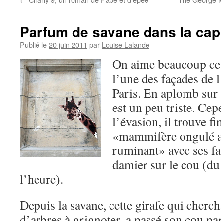
Parfum de savane dans la capi
Publié le
20 juin 2011
par
Louise Lalande
On aime beaucoup cet
l’une des façades de
Paris. En aplomb sur l
est un peu triste. Cep
l’évasion, il trouve fi
«mammifère ongulé ar
ruminant» avec ses f
damier sur le cou (du
l’heure).
Depuis la savane, cette girafe qui cherch
d’arbres à grignoter, a passé son cou pa