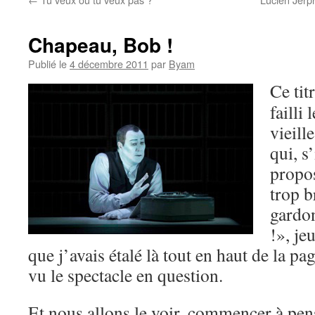
Chapeau, Bob !
Publié le
4 décembre 2011
par
Byam
Ce tit
failli
vieill
qui, s
propos
trop b
gardo
!», je
que j’avais étalé là tout en haut de la p
vu le spectacle en question.
Et nous allons le voir, commencer à pen