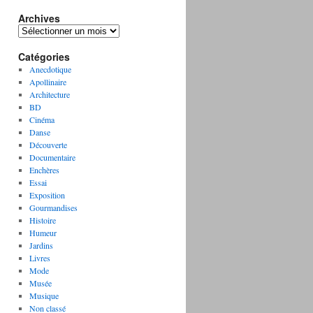
Archives
A
r
Catégories
c
h
Anecdotique
i
Apollinaire
v
Architecture
e
BD
s
Cinéma
Danse
Découverte
Documentaire
Enchères
Essai
Exposition
Gourmandises
Histoire
Humeur
Jardins
Livres
Mode
Musée
Musique
Non classé