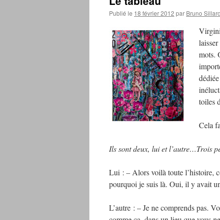
Le tableau
Publié le
18 février 2012
par
Bruno Sillar
Virgin
laisser
mots. 
import
dédiée
inéluc
toiles 
Cela f
Ils sont deux, lui et l’autre…Trois p
Lui : – Alors voilà toute l’histoire,
pourquoi je suis là. Oui, il y avait u
L’autre : – Je ne comprends pas. Vo
comme ça, dans un lieu que vous ne