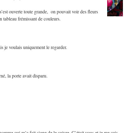
 s’est ouverte toute grande, on pouvait voir des fleurs
Un tableau frémissant de couleurs.
s je voulais uniquement le regarder.
é, la porte avait disparu.
omme qui m’a fait signe de le suivre. C’était vous et je me suis