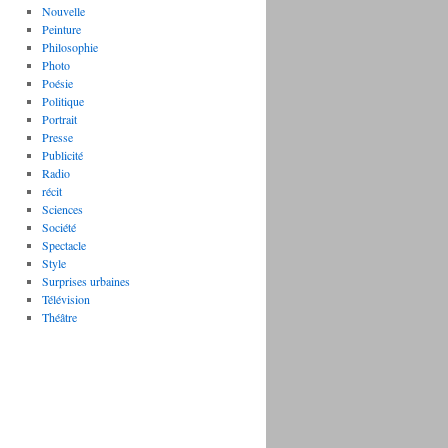
Nouvelle
Peinture
Philosophie
Photo
Poésie
Politique
Portrait
Presse
Publicité
Radio
récit
Sciences
Société
Spectacle
Style
Surprises urbaines
Télévision
Théâtre