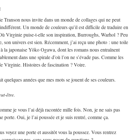
d
ie Transon nous invite dans un monde de collages qui ne peut
 indifférent. Un monde de couleurs qu’il est difficile de traduire en
Où Virginie puise-t-elle son inspiration, Burroughs, Warhol ? Peu
e, son univers est sien. Récemment, j’ai reçu une photo : une toile
 à la japonaise Yôko Ogawa, dont les romans nous entraînent
tablement dans une spirale d’où l’on ne s’évade pas. Comme les
de Virginie. Histoires de fascination ? Voire.
ait quelques années que mes mots se jouent de ses couleurs.
eut-être.
 comme je vous l’ai déjà racontée mille fois. Non, je ne sais pas
ne porte. Oui, je l’ai poussée et je suis rentré, comme ça.
us voyez une porte et aussitôt vous la poussez. Vous rentrez
 connaissez pas, sans vous poser de questions ?