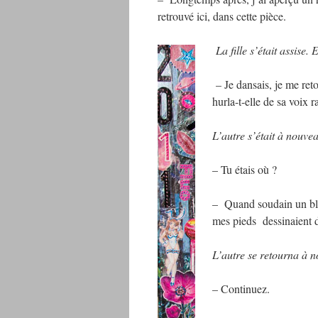
retrouvé ici, dans cette pièce.
La fille s’était assise.
– Je dansais, je me ret
hurla-t-elle de sa voix r
L’autre s’était à nouveau
– Tu étais où ?
– Quand soudain un blac
mes pieds dessinaient d
L’autre se retourna à n
– Continuez.