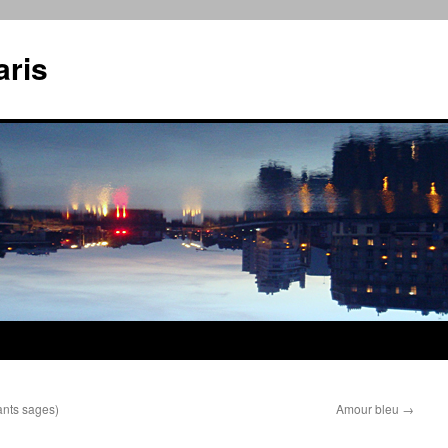
aris
ants sages)
Amour bleu
→