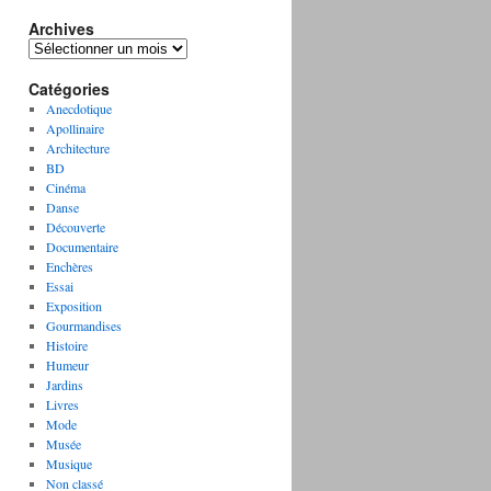
Archives
A
r
Catégories
c
h
Anecdotique
i
Apollinaire
v
Architecture
e
BD
s
Cinéma
Danse
Découverte
Documentaire
Enchères
Essai
Exposition
Gourmandises
Histoire
Humeur
Jardins
Livres
Mode
Musée
Musique
Non classé