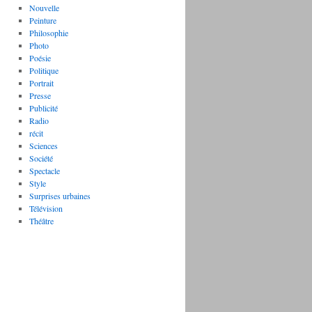
Nouvelle
Peinture
Philosophie
Photo
Poésie
Politique
Portrait
Presse
Publicité
Radio
récit
Sciences
Société
Spectacle
Style
Surprises urbaines
Télévision
Théâtre