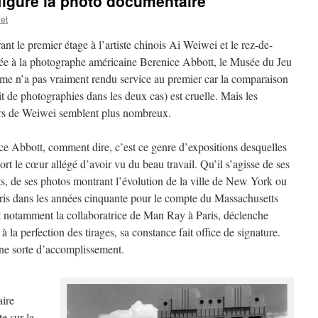
figure la photo documentaire
et
ant le premier étage à l’artiste chinois Ai Weiwei et le rez-de-
ée à la photographe américaine Berenice Abbott, le Musée du Jeu
me n’a pas vraiment rendu service au premier car la comparaison
git de photographies dans les deux cas) est cruelle. Mais les
urs de Weiwei semblent plus nombreux.
ce Abbott, comment dire, c’est ce genre d’expositions desquelles
ort le cœur allégé d’avoir vu du beau travail. Qu’il s’agisse de ses
ts, de ses photos montrant l’évolution de la ville de New York ou
 pris dans les années cinquante pour le compte du Massachusetts
fut notamment la collaboratrice de Man Ray à Paris, déclenche
à la perfection des tirages, sa constance fait office de signature.
ne sorte d’accomplissement.
aire
te sur la