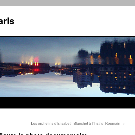
aris
Les orphelins d’Elisabeth Blanchet à l’Institut Roumain
→