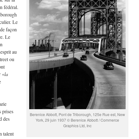
n fédéral.
riborough
culier. Le
 de façon
re. Le
on
esprit au
treet ou
ont
r «
la
e
arie
 prises
Berenice Abbott, Pont de Triborough, 125e Rue est, New
ud des
York, 29 juin 1937 © Berenice Abbott / Commerce
Graphics Ltd, Inc
n talent