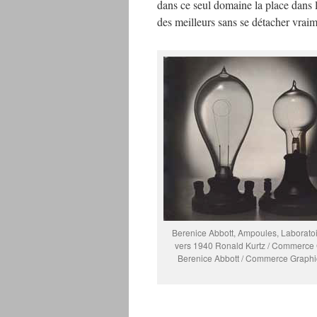
dans ce seul domaine la place dans 
des meilleurs sans se détacher vraim
Berenice Abbott, Ampoules, Laboratoi
vers 1940 Ronald Kurtz / Commerce
Berenice Abbott / Commerce Graphic