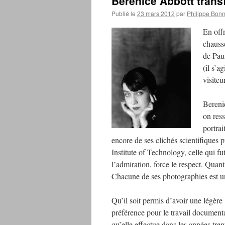
Berenice Abbott trans
Publié le
23 mars 2012
par
Philippe Bonn
En offr
chauss
de Pau
(il s’a
visite
Bereni
on ress
portrai
encore de ses clichés scientifiques
Institute of Technology, celle qui 
l’admiration, force le respect. Quant 
Chacune de ses photographies est u
Qu’il soit permis d’avoir une légère
préférence pour le travail document
qu’elle effectue dans les années tren