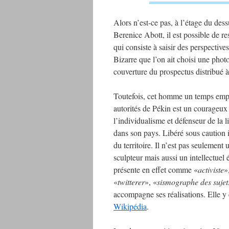
Alors n’est-ce pas, à l’étage du dess
Berenice Abott, il est possible de r
qui consiste à saisir des perspective
Bizarre que l’on ait choisi une photo
couverture du prospectus distribué à
Toutefois, cet homme un temps empr
autorités de Pékin est un courageu
l’individualisme et défenseur de la l
dans son pays. Libéré sous caution il
du territoire. Il n’est pas seulemen
sculpteur mais aussi un intellectuel 
présente en effet comme «
activiste
»
«
twitterer
», «
sismographe des sujets
accompagne ses réalisations. Elle y 
Wikipédia
.