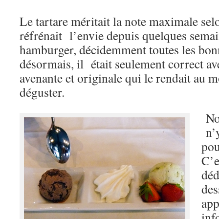
Le tartare méritait la note maximale sel
réfrénait l’envie depuis quelques sema
hamburger, décidemment toutes les bonn
désormais, il était seulement correct av
avenante et originale qui le rendait au m
déguster.
Nos
n’y
pou
C’e
déd
des
app
inf