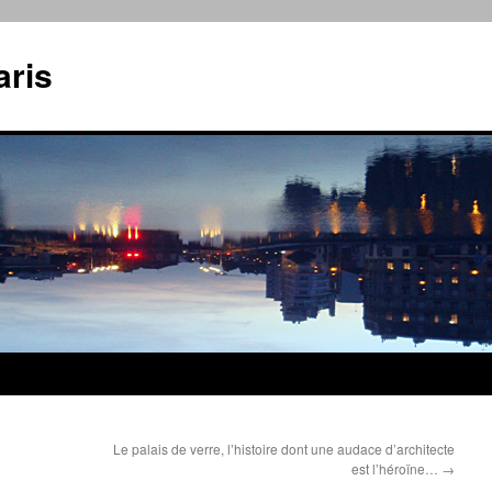
aris
Le palais de verre, l’histoire dont une audace d’architecte
est l’héroïne…
→