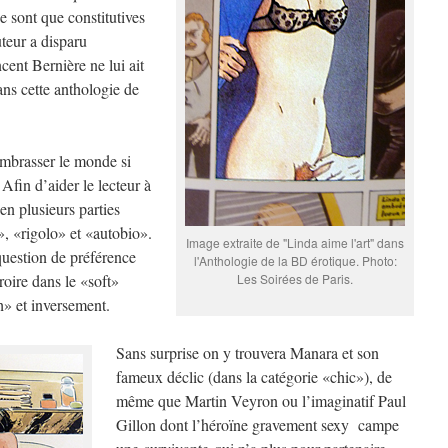
e sont que constitutives
teur a disparu
ent Bernière ne lui ait
ans cette anthologie de
embrasser le monde si
Afin d’aider le lecteur à
 en plusieurs parties
», «rigolo» et «autobio».
Image extraite de "Linda aime l'art" dans
t question de préférence
l'Anthologie de la BD érotique. Photo:
roire dans le «soft»
Les Soirées de Paris.
sh» et inversement.
Sans surprise on y trouvera Manara et son
fameux déclic (dans la catégorie «chic»), de
même que Martin Veyron ou l’imaginatif Paul
Gillon dont l’héroïne gravement sexy campe