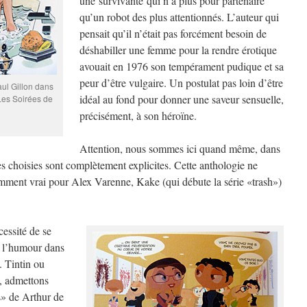
une survivante qui n’a plus pour partenaire
qu’un robot des plus attentionnés. L’auteur qui
pensait qu’il n’était pas forcément besoin de
déshabiller une femme pour la rendre érotique
avouait en 1976 son tempérament pudique et sa
peur d’être vulgaire. Un postulat pas loin d’être
aul Gillon dans
idéal au fond pour donner une saveur sensuelle,
 Les Soirées de
précisément, à son héroïne.
Attention, nous sommes ici quand même, dans
s choisies sont complètement explicites. Cette anthologie ne
amment vrai pour Alex Varenne, Kake (qui débute la série «trash»)
cessité de se
e l’humour dans
. Tintin ou
, admettons
» de Arthur de