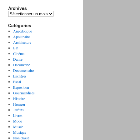
Archives
A
r
Catégories
c
h
Anecdotique
i
Apollinaire
v
Architecture
e
BD
s
Cinéma
Danse
Découverte
Documentaire
Enchères
Essai
Exposition
Gourmandises
Histoire
Humeur
Jardins
Livres
Mode
Musée
Musique
Non classé