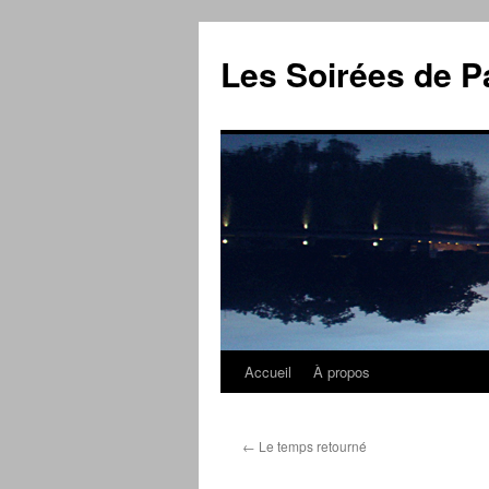
Aller
au
Les Soirées de P
contenu
Accueil
À propos
←
Le temps retourné