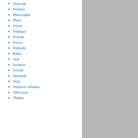
Nouvelle
Peinture
Philosophie
Photo
Poésie
Politique
Portrait
Presse
Publicité
Radio
récit
Sciences
Société
Spectacle
Style
Surprises urbaines
Télévision
Théâtre