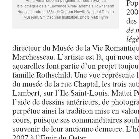
Popo
Anna Alma-Tadema (Angleterre, 1865-1943).La
bibliothèque de sir Lawrence Alma-Tadema à Townshend
200
House, Londres, 1884. © Cooper-Hewitt, National Design
Museum, Smithsonian Institution, photo Matt Flynn
des 
de 
légè
directeur du Musée de la Vie Romantiqu
Marchesseau. L’artiste est là, qui nous 
aquarelles font partie d’un projet toujour
famille Rothschild. Une vue représente
du musée de la rue Chaptal, les trois aut
Lambert, sur l’Ile Saint-Louis. Mattei P
l’aide de dessins antérieurs, de photogr
perpétue ainsi la tradition mise en valeu
cours, puisque ses commanditaires souha
souvenir de leur ancienne demeure. L’hô
2007 à l’Emir du Qatar.