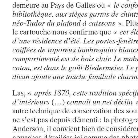
demeure au Pays de Galles où «
le conf
bibliothèque, aux sièges garnis de chintz
néo-Tudor du plafond à caissons
». Plu
le cartouche nous confirme que «
cet él
d’une résidence d’été. Les portes-fenêtre
coiffées de vaporeux lambrequins blanc
compartimenté est de bois clair. Le mobil
coton, est dans le goût Biedermeier. Le 
divan ajoute une touche familiale char
Las, «
après 1870, cette tradition spéci
d’intérieurs
(…)
connaît un net déclin
autre technique de conservation des sou
ne s’est pas depuis démenti : la photogr
Anderson, il convient bien de considérer
gouaches dévoilées ici comme des photo