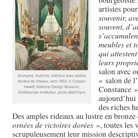
artistes pou
souvenir, av
souvent, d’
s’accumulent 
meubles et t
qui attestent
leurs propri
salon avec o
Anonyme, Autriche. Intérieur avec alcôve
« salon de l’
tendue de rideaux, vers 1853. © Cooper-
Hewitt, National Design Museum,
Constance »,
Smithsonian Institution, photo Matt Flynn
aujourd’hui 
des riches h
Des amples rideaux au lustre en bronze
ornées de victoires dorées
», toutes les 
scrupuleusement leur mission descriptiv