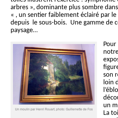
arbres », dominante plus sombre dan
« , un sentier faiblement éclairé par le 
depuis le sous-bois. Une gamme de c
paysage…
Pour 
notre
expos
figur
son r
loin 
l’ébl
décou
un mo
Un moulin par Henri Rouart, photo: Guillemette de Fos
La to