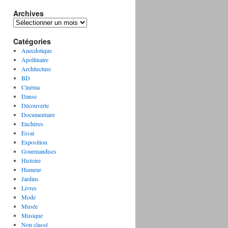
Archives
A
r
Catégories
c
h
Anecdotique
i
Apollinaire
v
Architecture
e
BD
s
Cinéma
Danse
Découverte
Documentaire
Enchères
Essai
Exposition
Gourmandises
Histoire
Humeur
Jardins
Livres
Mode
Musée
Musique
Non classé