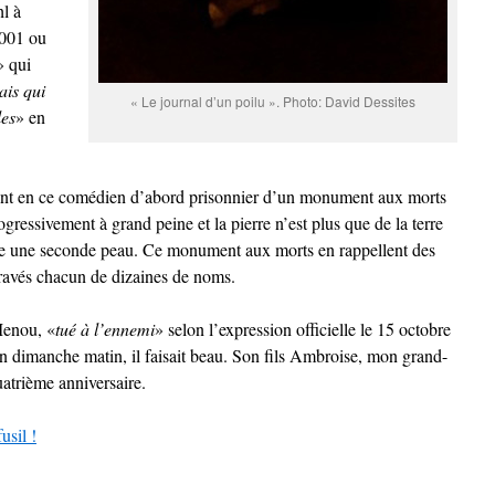
hl à
2001 ou
» qui
ais qui
« Le journal d’un poilu ». Photo: David Dessites
les
» en
tient en ce comédien d’abord prisonnier d’un monument aux morts
ogressivement à grand peine et la pierre n’est plus que de la terre
me une seconde peau. Ce monument aux morts en rappellent des
gravés chacun de dizaines de noms.
enou, «
tué à l’ennemi
» selon l’expression officielle le 15 octobre
un dimanche matin, il faisait beau. Son fils Ambroise, mon grand-
quatrième anniversaire.
usil !