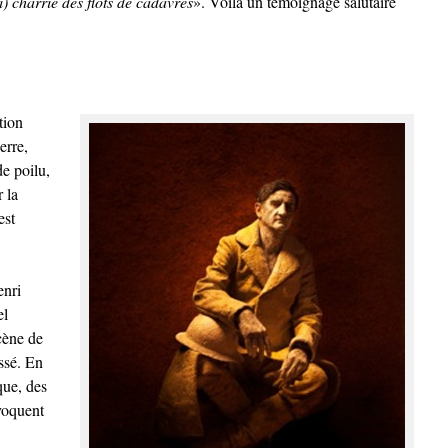
) charrie des flots de cadavres
». Voilà un témoignage salutaire
tion
erre,
e poilu,
 la
est
enri
el
scène de
ssé. En
que, des
voquent