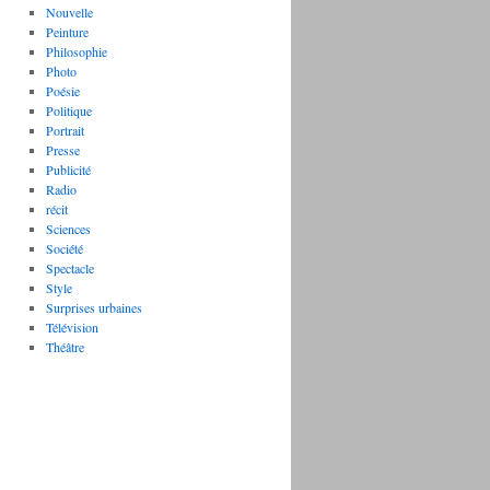
Nouvelle
Peinture
Philosophie
Photo
Poésie
Politique
Portrait
Presse
Publicité
Radio
récit
Sciences
Société
Spectacle
Style
Surprises urbaines
Télévision
Théâtre