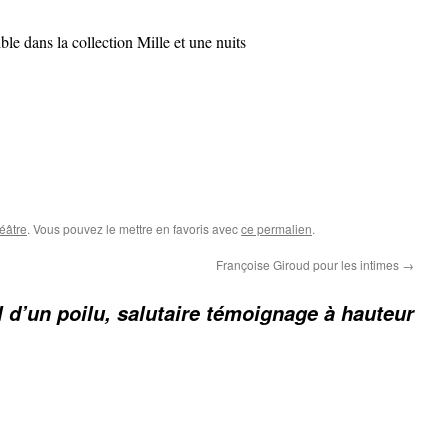
ble dans la collection Mille et une nuits
éâtre
. Vous pouvez le mettre en favoris avec
ce permalien
.
Françoise Giroud pour les intimes
→
 d’un poilu, salutaire témoignage à hauteur