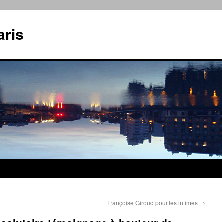
aris
Françoise Giroud pour les intimes
→