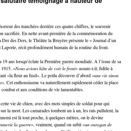
 salutaire témoignage à hauteur de
horreur des tranchées derrière ces quatre chiffres, le souvenir
on sacrifiée. En nette avant-première de la commémoration du
a Der des Ders, le Théâtre la Bruyère présente le « Journal d’un
 Laporte, récit profondément humain de la routine du front.
 19 ans lorsqu’éclate la Première guerre mondiale. A l’issue de sa
l 1915. «
Nous avions hâte de voir le front
» assure-t-il, fidèle à
ant «la fleur au fusil». Le poilu découvre d’abord «
une vie sinon
s
». Cet enthousiasme va naturellement rapidement céder la place
u combat et aux conditions de vie lamentables.
cette vie de chien, avec des mots simples de soldat pour qui
sur la mort. Les camarades tombent un à un, les rats pullulent, la
ennemi est là tout proche, à quelques mètres, on le devine
onnerie la guerre
», vraiment, quand on subit «
un ouragan de