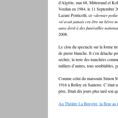
d’Algérie, mai 68, Mitterrand et Ko
Verdun en 1984, le 11 Septembre 
Lazare Ponticelli, ce «
dernier poilu
«
n’avait jamais cru être un héros m
aura droit à des funérailles nationa
2008.
Le clou du spectacle sur la forme 
de pierre blanche. Il s’en détache pr
séchée, la terre des tranchées com
milliers d’autres, tous semblables, 
Comme celui du marsouin Simon M
1916 à Belloy en Santerre. C’était 
père, fêtait dix jours plus tard son 
Au Théâtre La Bruyère, la fleur au f