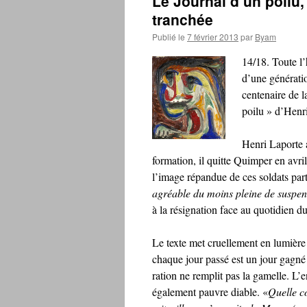
Le Journal d’un poilu,
tranchée
Publié le
7 février 2013
par
Byam
14/18. Toute l’
d’une générati
centenaire de l
poilu » d’Henri
Henri Laporte a
formation, il quitte Quimper en avri
l’image répandue de ces soldats part
agréable du moins pleine de suspen
à la résignation face au quotidien d
Le texte met cruellement en lumière 
chaque jour passé est un jour gagné 
ration ne remplit pas la gamelle. L’
également pauvre diable. «
Quelle c