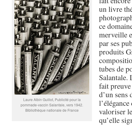
fait encor
un livre th
photograph
ce domaine
merveille e
par ses pub
produits G
compositio
tubes de 
Salantale.
fait preuve
d’un sens d
Laure Albin Guillot, Publicité pour la
l’élégance
pommade-vaccin Salantale, vers 1942.
valoriser l
Bibliothèque nationale de France
qu’elle sig