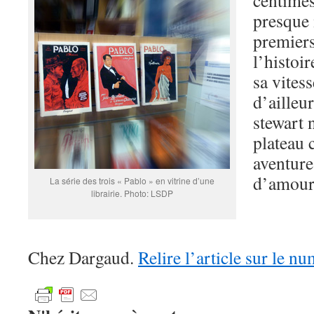
centimes
presque 
premiers
l’histoir
sa vitess
d’ailleu
stewart 
plateau 
aventure
d’amour,
La série des trois « Pablo » en vitrine d’une
librairie. Photo: LSDP
Chez Dargaud.
Relire l’article sur le n