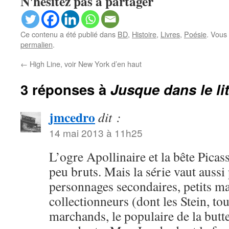
N'hésitez pas à partager
Ce contenu a été publié dans
BD
,
Histoire
,
Livres
,
Poésie
. Vous
permalien
.
←
High Line, voir New York d’en haut
3 réponses à
Jusque dans le li
jmcedro
dit :
14 mai 2013 à 11h25
L’ogre Apollinaire et la bête Picas
peu bruts. Mais la série vaut aussi 
personnages secondaires, petits maî
collectionneurs (dont les Stein, to
marchands, le populaire de la butt