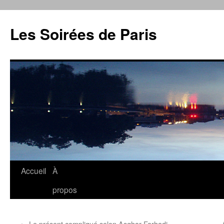
Aller
au
Les Soirées de Paris
contenu
Accueil
À
propos
←
Le présent compliqué selon Asghar Farhadi