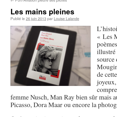
Les mains pleines
Publié le
26 juin 2013
par
Louise Lalande
L’histo
« Les M
poèmes
illustr
source 
Mougins
de cett
joyeux,
compren
femme Nusch, Man Ray bien sûr mais au
Picasso, Dora Maar ou encore la photog