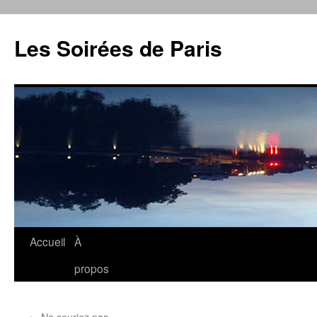
Aller
au
Les Soirées de Paris
contenu
Accueil
À
propos
←
Ne souriez pas