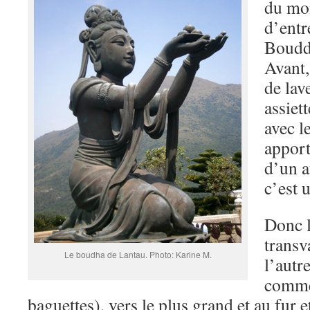
du mon
d’entr
Bouddh
Avant, 
de lav
assiett
avec l
apport
d’un a
c’est 
Donc l
transv
Le boudha de Lantau. Photo: Karine M.
l’autr
comme
baguettes), vers le plus grand et au fur 