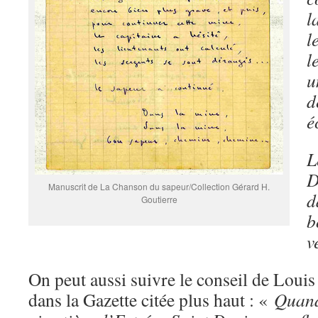
l
l
l
u
d
é
L
D
Manuscrit de La Chanson du sapeur/Collection Gérard H.
d
Goutierre
b
v
On peut aussi suivre le conseil de Lou
dans la Gazette citée plus haut : «
Quand