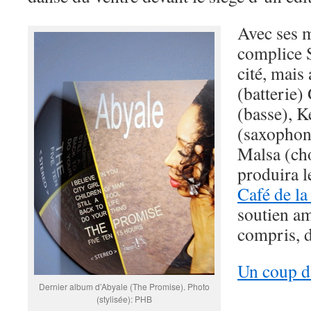
Avec ses m
complice 
cité, mais
(batterie
(basse), 
(saxophone
Malsa (ch
produira 
Café de la
soutien am
compris, d
Un coup d
Dernier album d’Abyale (The Promise). Photo
(stylisée): PHB