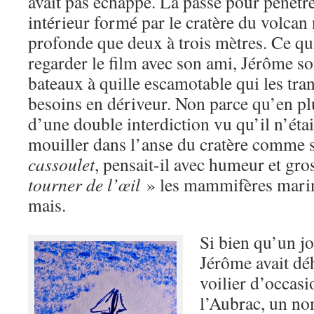
avait pas échappé. La passe pour pénétrer
intérieur formé par le cratère du volcan 
profonde que deux à trois mètres. Ce qui
regarder le film avec son ami, Jérôme so
bateaux à quille escamotable qui les tra
besoins en dériveur. Non parce qu’en plus
d’une double interdiction vu qu’il n’éta
mouiller dans l’anse du cratère comme 
cassoulet
, pensait-il avec humeur et gro
tourner de l’œil
» les mammifères marin
mais.
Si bien qu’un jo
Jérôme avait dé
voilier d’occasi
l’Aubrac, un nom