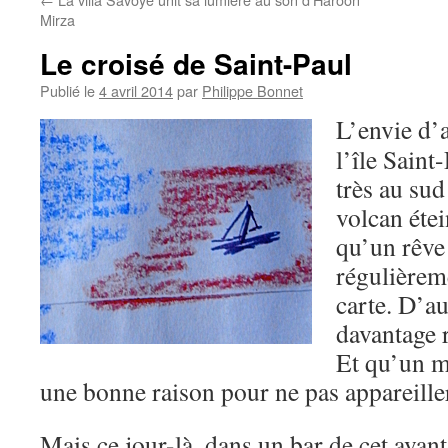
Mirza
Le croisé de Saint-Paul
Publié le
4 avril 2014
par
Philippe Bonnet
L’envie d’a
l’île Saint
très au sud
volcan étein
qu’un rêve 
régulièrem
carte. D’au
davantage r
Et qu’un m
une bonne raison pour ne pas appareille
Mais ce jour-là, dans un bar de cet avant