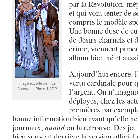
par la Révolution, mép
et qui vont tenter de s
compris le modèle spé
Une bonne dose de cup
de désirs charnels et
crime, viennent pimen
album bien né et auss
Aujourd’hui encore, l
vertu cardinale pour 
Image extraite de « La
Banque ». Photo: LSDP
l’argent. On n’imagin
déployés, chez les act
premières par exemple
bonne information bien avant qu’elle ne 
journaux,
quand
on la retrouve. Des jeu
bien souvent derrière la version officiell