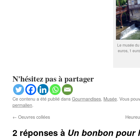
Le musée du s
euros, 1 euro
N'hésitez pas à partager
Ce contenu a été publié dans
Gourmandises
,
Musée
. Vous pouv
permalien
.
←
Oeuvres collées
Heureu
2 réponses à
Un bonbon pour l