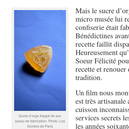
Mais le sucre d’or
micro musée lui 
confiserie était fa
Bénédictines avant
recette faillit disp
Heureusement qu’il
Soeur Félicité pou
recette et renouer 
tradition.
Un film nous mont
est très artisanal
cuisson inconnais
services secrets l
Sucre d’orge frappé de son
sceau de fabrication. Photo: Les
les années soixant
Soirées de Paris