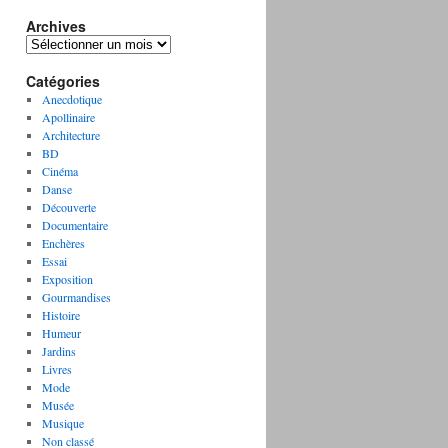
Archives
A
r
Catégories
c
h
Anecdotique
i
Apollinaire
v
Architecture
e
BD
s
Cinéma
Danse
Découverte
Documentaire
Enchères
Essai
Exposition
Gourmandises
Histoire
Humeur
Jardins
Livres
Mode
Musée
Musique
Non classé