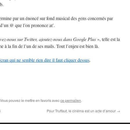
b.
termine par un énoncé sur fond musical des gens concernés par
é d’un @ que l’on prononce at’.
vez-nous sur Twitter, ajoutez-nous dans Google Plus
», telle est la
 la fin de l’un de ses mails. Tout l’enjeu est bien là.
écran qui ne semble rien dire il faut cliquer dessus
.
 Vous pouvez le mettre en favoris avec
ce permalien
.
i
Pour Truffaut, le cinéma est un acte d’amour
→