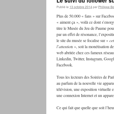
Le suivi du follower 
Publié le
13 octobre 2014
par
Philippe B
Plus de 50.000 « fans » sur Faceboo
« aiment ça », voilà ce dont s’enorgu
titre le Musée du Jeu de Paume pou
par un effet de résonance, l’expositi
le site du musée se focalise sur «
ce
l’attentio
n », soit la monétisation d
web abritée chez ces fameux résea
Linkedin, Twitter, Instagram, Google
Facebook.
Tous les lecteurs des Soirées de Par
au parfum de la nouvelle vie apparu
télévision, une exposition virtuelle 
une connexion Internet et un apparei
Ce qui fait que quelle que soit l’heure