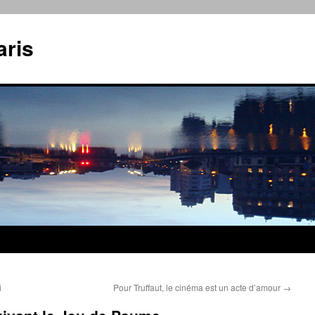
aris
i
Pour Truffaut, le cinéma est un acte d’amour
→