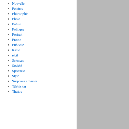
Nouvelle
Peinture
Philosophie
Photo
Poésie
Politique
Portrait
Presse
Publicité
Radio
récit
Sciences
Société
Spectacle
Style
Surprises urbaines
Télévision
Théâtre