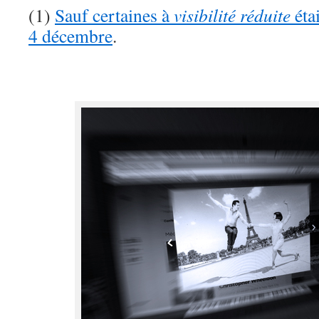
(1)
Sauf certaines à
visibilité réduite
éta
4 décembre
.