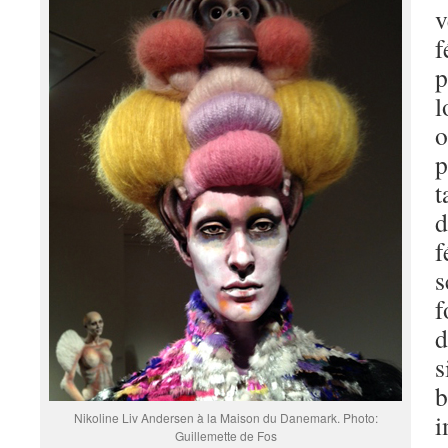
v
f
p
l
o
p
t
d
f
s
f
d
s
b
i
Nikoline Liv Andersen à la Maison du Danemark. Photo:
Guillemette de Fos