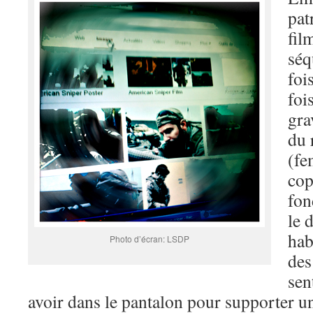
pat
fil
séq
foi
foi
gra
du 
(fe
cop
fon
le 
hab
Photo d’écran: LSDP
des
sen
avoir dans le pantalon pour supporter u