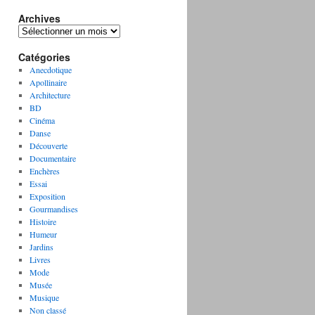
Archives
A
r
Catégories
c
h
Anecdotique
i
Apollinaire
v
Architecture
e
BD
s
Cinéma
Danse
Découverte
Documentaire
Enchères
Essai
Exposition
Gourmandises
Histoire
Humeur
Jardins
Livres
Mode
Musée
Musique
Non classé