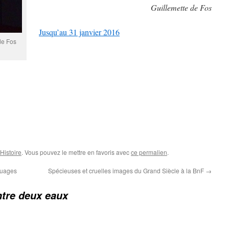
Guillemette de Fos
Jusqu’au 31 janvier 2016
de Fos
Histoire
. Vous pouvez le mettre en favoris avec
ce permalien
.
nuages
Spécieuses et cruelles images du Grand Siècle à la BnF
→
ntre deux eaux