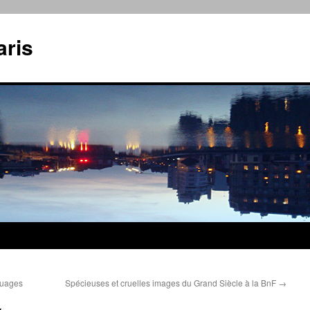
aris
nuages
Spécieuses et cruelles images du Grand Siècle à la BnF
→