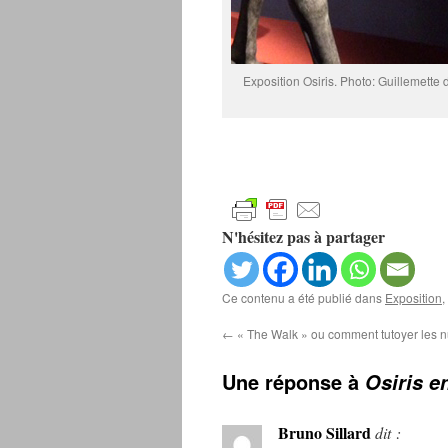
Exposition Osiris. Photo: Guillemette 
N'hésitez pas à partager
Ce contenu a été publié dans
Exposition
,
←
« The Walk » ou comment tutoyer les 
Une réponse à
Osiris e
Bruno Sillard
dit :