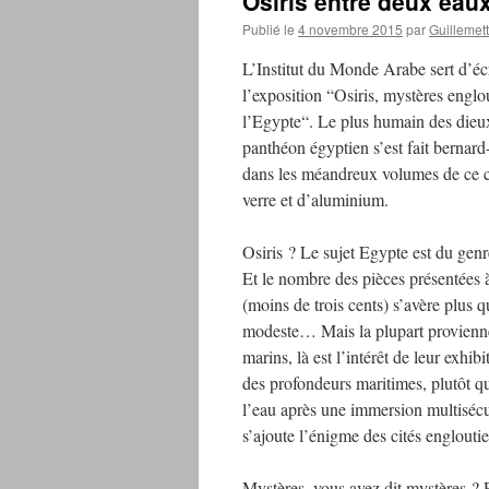
Osiris entre deux eau
Publié le
4 novembre 2015
par
Guillemet
L’Institut du Monde Arabe sert d’éc
l’exposition “Osiris, mystères englo
l’Egypte“. Le plus humain des dieu
panthéon égyptien s’est fait bernard
dans les méandreux volumes de ce c
verre et d’aluminium.
Osiris ? Le sujet Egypte est du gen
Et le nombre des pièces présentées
(moins de trois cents) s’avère plus q
modeste… Mais la plupart provienn
marins, là est l’intérêt de leur exh
des profondeurs maritimes, plutôt q
l’eau après une immersion multisécu
s’ajoute l’énigme des cités engloutie
Mystères, vous avez dit mystères ? P