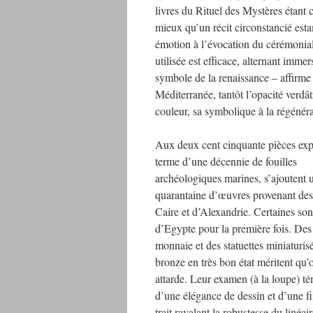
livres du Rituel des Mystères étant
mieux qu’un récit circonstancié esta
émotion à l’évocation du cérémonial
utilisée est efficace, alternant immer
symbole de la renaissance – affirme 
Méditerranée, tantôt l’opacité verdâ
couleur, sa symbolique à la régénéra
Aux deux cent cinquante pièces ex
terme d’une décennie de fouilles
archéologiques marines, s’ajoutent 
quarantaine d’œuvres provenant de
Caire et d’Alexandrie. Certaines sont
d’Egypte pour la première fois. Des
monnaie et des statuettes miniaturis
bronze en très bon état méritent qu’
attarde. Leur examen (à la loupe) t
d’une élégance de dessin et d’une f
trait ravalant la robustesse du linéai