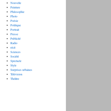
Nouvelle
Peinture
Philosophie
Photo
Poésie
Politique
Portrait
Presse
Publicité
Radio
récit
Sciences
Société
Spectacle
Style
Surprises urbaines
Télévision
Théâtre