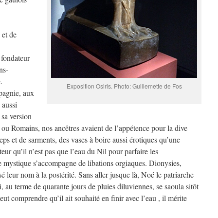
 et de
 fondateur
ns-
.
Exposition Osiris. Photo: Guillemette de Fos
pagnie, aux
 aussi
 sa version
ou Romains, nos ancêtres avaient de l’appétence pour la dive
s et de sarments, des vases à boire aussi érotiques qu’une
eur qu’il n’est pas que l’eau du Nil pour parfaire les
lire mystique s’accompagne de libations orgiaques. Dionysies,
sé leur nom à la postérité. Sans aller jusque là, Noé le patriarche
, au terme de quarante jours de pluies diluviennes, se saoula sitôt
eut comprendre qu’il ait souhaité en finir avec l’eau , il mérite