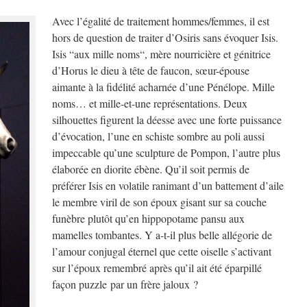
Avec l’égalité de traitement hommes/femmes, il est
hors de question de traiter d’Osiris sans évoquer Isis.
Isis “aux mille noms“, mère nourricière et génitrice
d’Horus le dieu à tête de faucon, sœur-épouse
aimante à la fidélité acharnée d’une Pénélope. Mille
noms… et mille-et-une représentations. Deux
silhouettes figurent la déesse avec une forte puissance
d’évocation, l’une en schiste sombre au poli aussi
impeccable qu’une sculpture de Pompon, l’autre plus
élaborée en diorite ébène. Qu’il soit permis de
préférer Isis en volatile ranimant d’un battement d’aile
le membre viril de son époux gisant sur sa couche
funèbre plutôt qu’en hippopotame pansu aux
mamelles tombantes. Y a-t-il plus belle allégorie de
l’amour conjugal éternel que cette oiselle s’activant
sur l’époux remembré après qu’il ait été éparpillé
façon puzzle par un frère jaloux ?