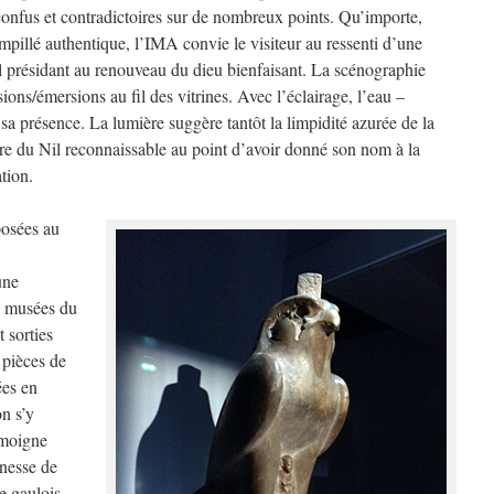
 confus et contradictoires sur de nombreux points. Qu’importe,
mpillé authentique, l’IMA convie le visiteur au ressenti d’une
 présidant au renouveau du dieu bienfaisant. La scénographie
sions/émersions au fil des vitrines. Avec l’éclairage, l’eau –
sa présence. La lumière suggère tantôt la limpidité azurée de la
tre du Nil reconnaissable au point d’avoir donné son nom à la
tion.
posées au
une
s musées du
 sorties
 pièces de
ées en
on s’y
émoigne
inesse de
re gaulois