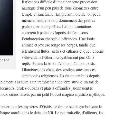
Il n’est pas difficile d’imaginer cette procession
nautique d’un peu plus de trois kilomètres entre
temple et sanctuaire. En prêtant l’oreille, on peut
même entendre le bourdonnement des prêtres
psalmodier leurs prières. Leurs incantations
couvrent à peine le clapotis de l’eau sous
l’embarcation chargée d’offrandes. Une foule
animée et joyeuse longe les berges, tandis que
retentissent flûtes, sistres et cithares et que l’encens
s’élève dans l’éther incroyablement pur. On a
 de Fos
repêché dans la baie d’Aboukir, à quelque six
kilomètres des côtes, des vestiges attestant ces
cérémonies religieuses. Ils étaient enfouis depuis
blement à la suite à un tremblement de terre suivi d’un raz de
censoirs, brûles-olibans et plats à offrandes jalonnaient le
lloux sacrés laissés par un petit Poucet magico-mystico-mythique.
percer tous les mystères d’Osiris, ce drame sacré symbolisant le
chaque année dans le delta du Nil. Le pourrait-elle, d’ailleurs, les