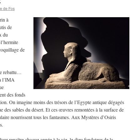
x
te de Fos
rin à
utis de
x du
-l’hermite
oquillage de
re rebattu…
 à l’IMA
ue
ent des fonds
ibition. On imagine moins des trésors de l’Egypte antique dégagés
ue des sables du désert. Et ces œuvres remontées à la surface de
laire nourrissent tous les fantasmes. Aux Mystères d’Osiris
s.
our renaître chaque année à la vie, le dieu fondateur de la