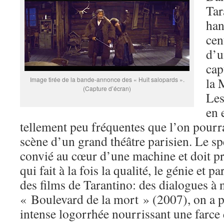
Tar
han
cen
d’u
cap
la 
Image tirée de la bande-annonce des « Huit salopards ».
(Capture d’écran)
Les
en 
tellement peu fréquentes que l’on pourrai
scène d’un grand théâtre parisien. Le sp
convié au cœur d’une machine et doit pr
qui fait à la fois la qualité, le génie et 
des films de Tarantino: des dialogues à n
« Boulevard de la mort » (2007), on a pu
intense logorrhée nourrissant une farce 