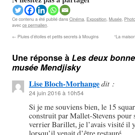
Ce contenu a été publié dans
Cinéma
,
Exposition
,
Musée
,
Phot
avec
ce permalien
.
←
Pluies d’étoiles et petits secrets à Mougins
“La maison
Une réponse à
Les deux bonne
musée Mendjisky
Lise Bloch-Morhange
dit :
24 juin 2016 à 10h54
Si je me souviens bien, le 15 squa
construit par Mallet-Stevens pour 
verrier Barillet, je l’avais visité i
lorsqu’il venait d’être restauré.