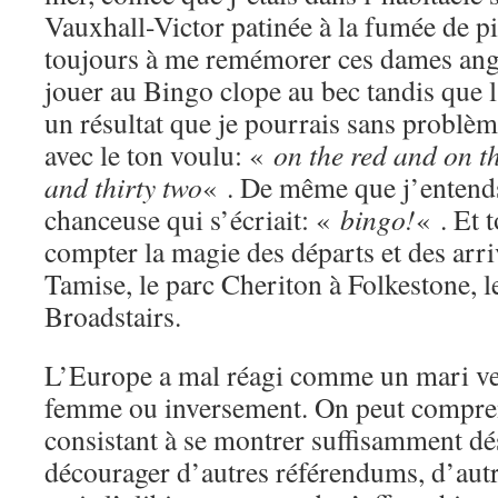
Vauxhall-Victor patinée à la fumée de p
toujours à me remémorer ces dames ang
jouer au Bingo clope au bec tandis que 
un résultat que je pourrais sans problèm
avec le ton voulu: «
on the red and on th
and thirty two
« . De même que j’entends 
chanceuse qui s’écriait: «
bingo!
« . Et t
compter la magie des départs et des arriv
Tamise, le parc Cheriton à Folkestone, l
Broadstairs.
L’Europe a mal réagi comme un mari vex
femme ou inversement. On peut compren
consistant à se montrer suffisamment d
décourager d’autres référendums, d’autr