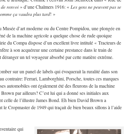
 de renvoi
» d’une Chalmers 1916: «
Les gens ne peuvent pas se
 comme ça vaudra plus tard
! »
du Musée d’art moderne ou du Centre Pompidou, une plongée en
né de la machine agricole a quelque chose de rude quoique
airie du Compa dispose d’un excellent livre intitulé « Tracteurs de
fère à son acquéreur une certaine prestance dans le train de
t déranger un tel voyageur absorbé par cette matière extrême.
 tomber sur un panel de labels qui évoquerait la ruralité dans son
au contraire: Ferrari, Lamborghini, Porsche, toutes ces marques
urses automobiles ont également été des fleurons de la machine
 Brown par ailleurs? C’est lui qui a donné ses initiales aux
 celle de l’illustre James Bond. Eh bien David Brown a
t le Cropmaster de 1949 qui traçait de bien beaux sillons à l’aide
nventaire qui