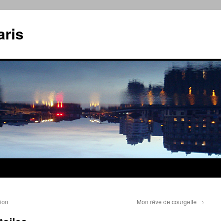
aris
sion
Mon rêve de courgette
→