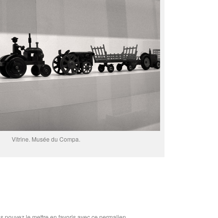
Vitrine. Musée du Compa.
us pouvez le mettre en favoris avec
ce permalien
.