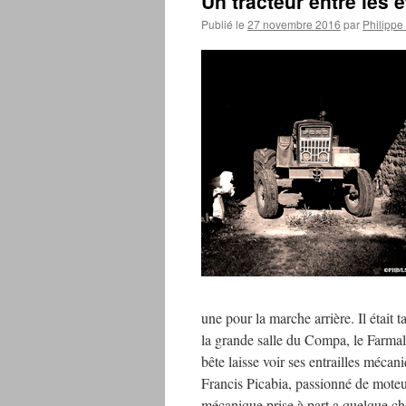
Un tracteur entre les é
Publié le
27 novembre 2016
par
Philippe
une pour la marche arrière. Il était 
la grande salle du Compa, le Farmall
bête laisse voir ses entrailles méca
Francis Picabia, passionné de moteur
mécanique prise à part a quelque ch