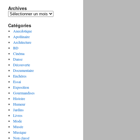
Archives
A
r
Catégories
c
h
Anecdotique
i
Apollinaire
v
Architecture
e
BD
s
Cinéma
Danse
Découverte
Documentaire
Enchères
Essai
Exposition
Gourmandises
Histoire
Humeur
Jardins
Livres
Mode
Musée
Musique
Non classé