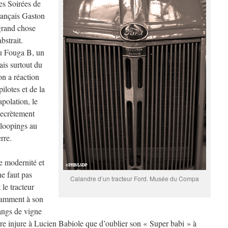
es Soirées de
Français Gaston
grand chose
bstrait.
du Fouga B, un
ais surtout du
n a réaction
pilotes et de la
apolation, le
secrètement
s loopings au
rre.
e modernité et
ne faut pas
Calandre d’un tracteur Ford. Musée du Compa
le tracteur
tamment à son
rangs de vigne
faire injure à Lucien Babiole que d’oublier son « Super babi » à