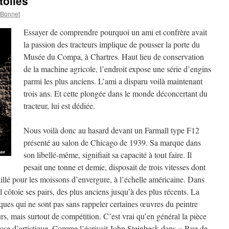
toiles
 Bonnet
Essayer de comprendre pourquoi un ami et confrère avait
la passion des tracteurs implique de pousser la porte du
Musée du Compa, à Chartres. Haut lieu de conservation
de la machine agricole, l’endroit expose une série d’engins
parmi les plus anciens. L’ami a disparu voilà maintenant
trois ans. Et cette plongée dans le monde déconcertant du
tracteur, lui est dédiée.
Nous voilà donc au hasard devant un Farmall type F12
présenté au salon de Chicago de 1939. Sa marque dans
son libellé-même, signifiait sa capacité à tout faire. Il
pesait une tonne et demie, disposait de trois vitesses dont
taillé pour les moissons d’envergure, à l’échelle américaine. Dans
 côtoie ses pairs, des plus anciens jusqu’à des plus récents. La
niques qui ne sont pas sans rappeler certaines œuvres du peintre
s, mais surtout de compétition. C’est vrai qu’en général la pièce
ose d’artistique. Comme l’écrivait John Steinbeck dans « Rue de