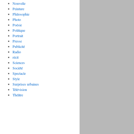
Nouvelle
Peinture
Philosophie
Photo
Poésie
Politique
Portrait
Presse
Publicité
Radio
récit
Sciences
Société
Spectacle
Style
Surprises urbaines
Télévision
Théâtre