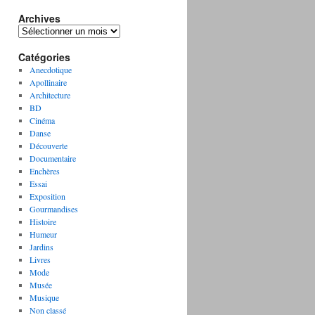
Archives
A
r
Catégories
c
h
Anecdotique
i
Apollinaire
v
Architecture
e
BD
s
Cinéma
Danse
Découverte
Documentaire
Enchères
Essai
Exposition
Gourmandises
Histoire
Humeur
Jardins
Livres
Mode
Musée
Musique
Non classé