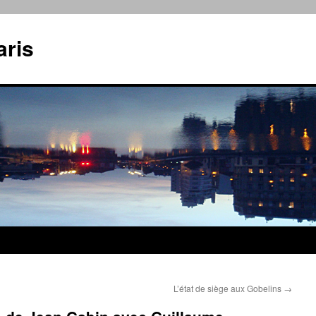
aris
L’état de siège aux Gobelins
→