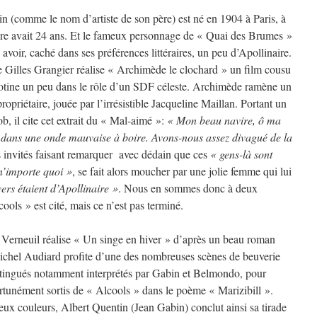
 (comme le nom d’artiste de son père) est né en 1904 à Paris, à
re avait 24 ans. Et le fameux personnage de « Quai des Brumes »
voir, caché dans ses préférences littéraires, un peu d’Apollinaire.
ue Gilles Grangier réalise « Archimède le clochard » un film cousu
tine un peu dans le rôle d’un SDF céleste. Archimède ramène un
ropriétaire, jouée par l’irrésistible Jacqueline Maillan. Portant un
, il cite cet extrait du « Mal-aimé »:
« Mon beau navire, ô ma
dans une onde mauvaise à boire. Avons-nous assez divagué de la
invités faisant remarquer avec dédain que ces
« gens-là sont
 n’importe quoi »
, se fait alors moucher par une jolie femme qui lui
ers étaient d’Apollinaire »
. Nous en sommes donc à deux
ools » est cité, mais ce n’est pas terminé.
i Verneuil réalise « Un singe en hiver » d’après un beau roman
Michel Audiard profite d’une des nombreuses scènes de beuverie
istingués notamment interprétés par Gabin et Belmondo, pour
ortunément sortis de « Alcools » dans le poème « Marizibill ».
eux couleurs, Albert Quentin (Jean Gabin) conclut ainsi sa tirade