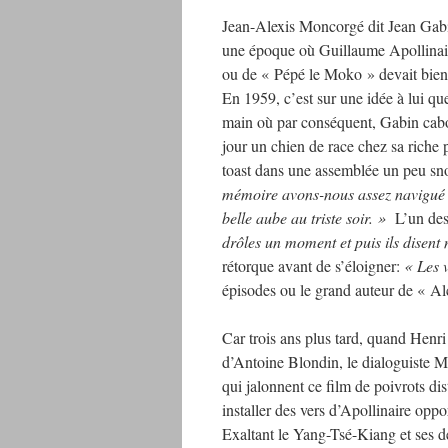
Jean-Alexis Moncorgé dit Jean Gabin
une époque où Guillaume Apollinai
ou de « Pépé le Moko » devait bien a
En 1959, c’est sur une idée à lui q
main où par conséquent, Gabin cabo
jour un chien de race chez sa riche p
toast dans une assemblée un peu snob
mémoire avons-nous assez navigué 
belle aube au triste soir. »
L’un des 
drôles un moment et puis ils disent
rétorque avant de s’éloigner:
« Les v
épisodes ou le grand auteur de « Alc
Car trois ans plus tard, quand Henr
d’Antoine Blondin, le dialoguiste 
qui jalonnent ce film de poivrots d
installer des vers d’Apollinaire opp
Exaltant le Yang-Tsé-Kiang et ses d