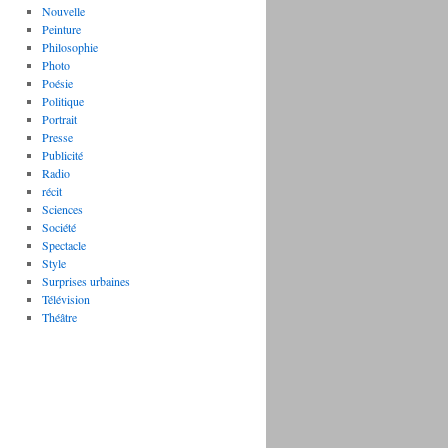
Nouvelle
Peinture
Philosophie
Photo
Poésie
Politique
Portrait
Presse
Publicité
Radio
récit
Sciences
Société
Spectacle
Style
Surprises urbaines
Télévision
Théâtre