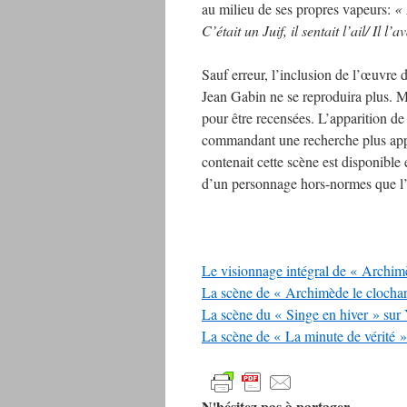
au milieu de ses propres vapeurs:
« 
C’était un Juif, il sentait l’ail/ Il
Sauf erreur, l’inclusion de l’œuvre
Jean Gabin ne se reproduira plus. M
pour être recensées. L’apparition de
commandant une recherche plus ap
contenait cette scène est disponible
d’un personnage hors-normes que l’hi
Le visionnage intégral de « Archim
La scène de « Archimède le clocha
La scène du « Singe en hiver » sur
La scène de « La minute de vérité »
N'hésitez pas à partager