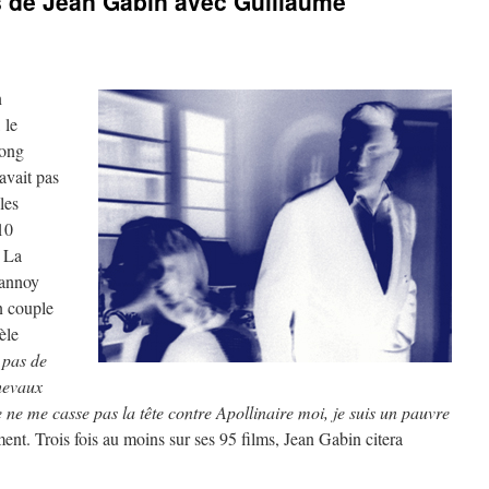
ns de Jean Gabin avec Guillaume
n
 le
long
avait pas
les
10
« La
lannoy
n couple
èle
 pas de
hevaux
je ne me casse pas la tête contre Apollinaire moi, je suis un pauvre
t. Trois fois au moins sur ses 95 films, Jean Gabin citera