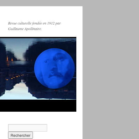
Revue culturelle fondée en 1912 par
Guillaume Apollinaire.