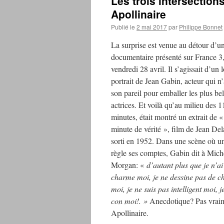
Les trois intersectio
Apollinaire
Publié le
2 mai 2017
par
Philippe Bonnet
La surprise est venue au détour d’u
documentaire présenté sur France 3,
vendredi 28 avril. Il s’agissait d’un 
portrait de Jean Gabin, acteur qui n’
son pareil pour emballer les plus bel
actrices. Et voilà qu’au milieu des 1
minutes, était montré un extrait de 
minute de vérité », film de Jean De
sorti en 1952. Dans une scène où u
règle ses comptes, Gabin dit à Mich
Morgan: «
d’autant plus que je n’ai
charme moi, je ne dessine pas de c
moi, je ne suis pas intelligent moi, 
con moi!. »
Anecdotique? Pas vraimen
Apollinaire.