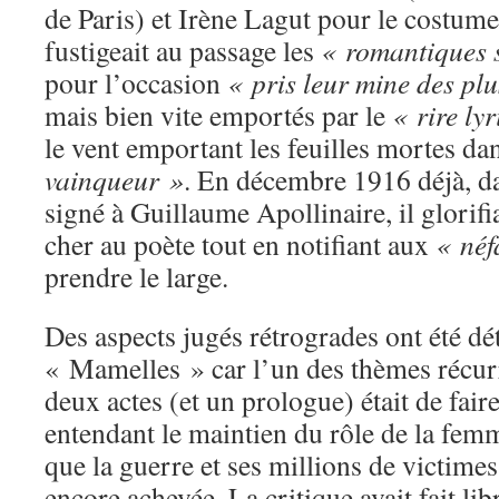
de Paris) et Irène Lagut pour le costume
fustigeait au passage les
« romantiques s
pour l’occasion
« pris leur mine des pl
mais bien vite emportés par le
« rire ly
le vent emportant les feuilles mortes da
vainqueur »
. En décembre 1916 déjà, 
signé à Guillaume Apollinaire, il glorifi
cher au poète tout en notifiant aux
« néf
prendre le large.
Des aspects jugés rétrogrades ont été dé
« Mamelles » car l’un des thèmes récurr
deux actes (et un prologue) était de fair
entendant le maintien du rôle de la femm
que la guerre et ses millions de victimes
encore achevée. La critique avait fait lib