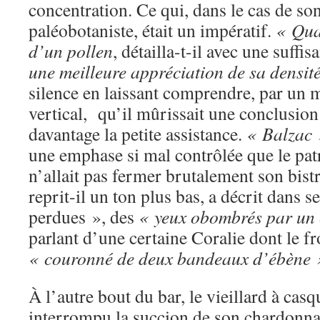
concentration. Ce qui, dans le cas de so
paléobotaniste, était un impératif.
« Qua
d’un pollen
, détailla-t-il avec une suffi
une meilleure appréciation de sa densit
silence en laissant comprendre, par un
vertical, qu’il mûrissait une conclusion
davantage la petite assistance.
« Balzac 
une emphase si mal contrôlée que le pat
n’allait pas fermer brutalement son bist
reprit-il un ton plus bas, a décrit dans s
perdues », des
« yeux obombrés par un c
parlant d’une certaine Coralie dont le fr
« couronné de deux bandeaux d’ébène 
À l’autre bout du bar, le vieillard à casq
interrompu la succion de son chardonnay