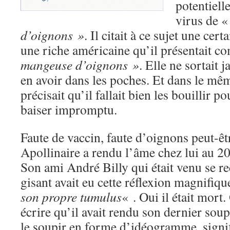
potentiell
virus de 
d’oignons »
. Il citait à ce sujet une ce
une riche américaine qu’il présentait 
mangeuse d’oignons »
. Elle ne sortait j
en avoir dans les poches. Et dans le mêm
précisait qu’il fallait bien les bouillir p
baiser impromptu.
Faute de vaccin, faute d’oignons peut-ê
Apollinaire a rendu l’âme chez lui au 2
Son ami André Billy qui était venu se re
gisant avait eu cette réflexion magnifiq
son propre tumulus
« . Oui il était mort
écrire qu’il avait rendu son dernier sou
le soupir en forme d’idéogramme, signif