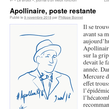
Apollinaire, poste restante
Publié le
9 novembre 2018
par
Philippe Bonnet
Il se trou
avant sa mo
aujourd’h
Apollinaire
sur la gri
devait le 
année. Da
Mercure de
effet trous
l’épidémie
l’hécatomb
recommanda