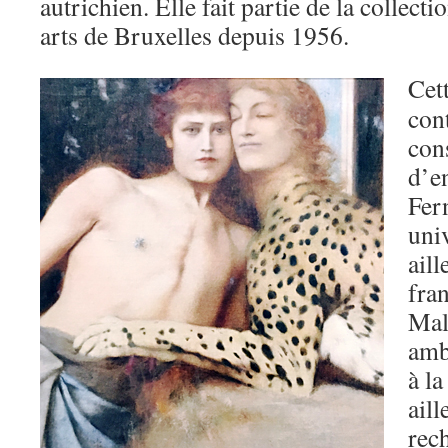
autrichien. Elle fait partie de la collec
arts de Bruxelles depuis 1956.
Cett
cont
con
d’e
Fer
uni
aill
fra
Mal
amb
à l
aill
rec