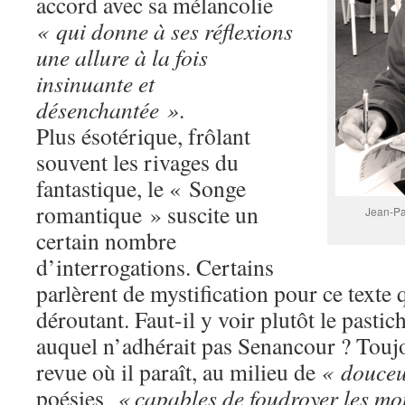
accord avec sa mélancolie
« qui donne à ses réflexions
une allure à la fois
insinuante et
désenchantée »
.
Plus ésotérique, frôlant
souvent les rivages du
fantastique, le « Songe
romantique » suscite un
Jean-Pa
certain nombre
d’interrogations. Certains
parlèrent de mystification pour ce texte 
déroutant. Faut-il y voir plutôt le past
auquel n’adhérait pas Senancour ? Toujo
revue où il paraît, au milieu de
« douceu
poésies
« capables de foudroyer les m