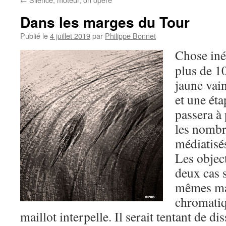
Dans les marges du Tour
Publié le
4 juillet 2019
par
Philippe Bonnet
Chose iné
plus de 1
jaune vai
et une ét
passera à 
les nombr
médiatisés
Les object
deux cas s
mêmes mai
chromatiqu
maillot interpelle. Il serait tentant de d