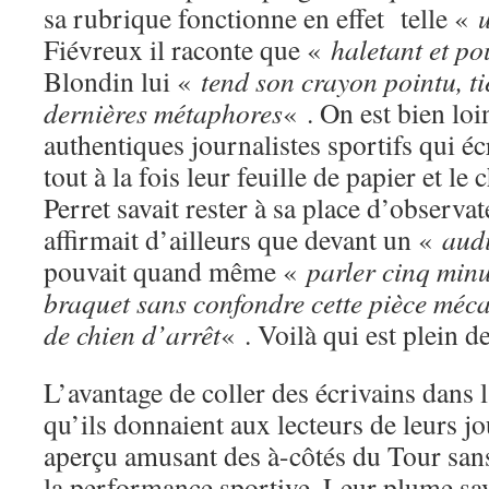
sa rubrique fonctionne en effet telle «
Fiévreux il raconte que «
haletant et po
Blondin lui «
tend son crayon pointu, t
dernières métaphores
« . On est bien loi
authentiques journalistes sportifs qui éc
tout à la fois leur feuille de papier et l
Perret savait rester à sa place d’observate
affirmait d’ailleurs que devant un «
audi
pouvait quand même «
parler cinq minu
braquet sans confondre cette pièce méc
de chien d’arrêt
« . Voilà qui est plein d
L’avantage de coller des écrivains dans 
qu’ils donnaient aux lecteurs de leurs j
aperçu amusant des à-côtés du Tour san
la performance sportive. Leur plume sa