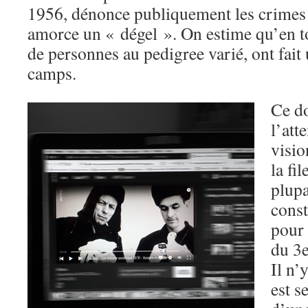
1956, dénonce publiquement les crimes 
amorce un « dégel ». On estime qu’en to
de personnes au pedigree varié, ont fait
camps.
Ce d
l’att
visio
la fi
plupa
const
pour 
du 3e
Il n’
est s