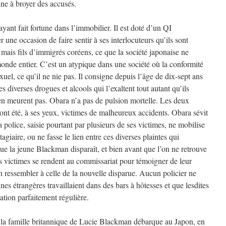
e à broyer des accusés.
yant fait fortune dans l’immobilier. Il est doté d’un QI
r une occasion de faire sentir à ses interlocuteurs qu’ils sont
s mais fils d’immigrés coréens, ce que la société japonaise ne
 monde entier. C’est un atypique dans une société où la conformité
xuel, ce qu’il ne nie pas. Il consigne depuis l’âge de dix-sept ans
es diverses drogues et alcools qui l’exaltent tout autant qu’ils
’en meurent pas. Obara n’a pas de pulsion mortelle. Les deux
ont été, à ses yeux, victimes de malheureux accidents. Obara sévit
 police, saisie pourtant par plusieurs de ses victimes, ne mobilise
stagiaire, ou ne fasse le lien entre ces diverses plaintes qui
que la jeune Blackman disparaît, et bien avant que l’on ne retrouve
 victimes se rendent au commissariat pour témoigner de leur
 ressembler à celle de la nouvelle disparue. Aucun policier ne
unes étrangères travaillaient dans des bars à hôtesses et que lesdites
ation parfaitement régulière.
, la famille britannique de Lucie Blackman débarque au Japon, en