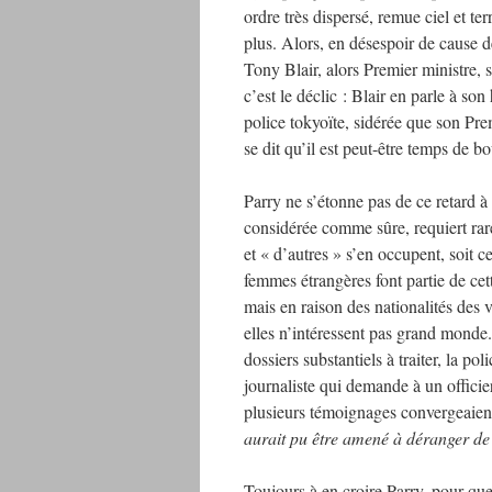
ordre très dispersé, remue ciel et te
plus. Alors, en désespoir de cause d
Tony Blair, alors Premier ministre, s
c’est le déclic : Blair en parle à s
police tokyoïte, sidérée que son Pre
se dit qu’il est peut-être temps de b
Parry ne s’étonne pas de ce retard à 
considérée comme sûre, requiert rare
et « d’autres » s’en occupent, soit c
femmes étrangères font partie de cet
mais en raison des nationalités des
elles n’intéressent pas grand monde.
dossiers substantiels à traiter, la p
journaliste qui demande à un officier
plusieurs témoignages convergeaient
aurait pu être amené à déranger d
Toujours à en croire Parry, pour que