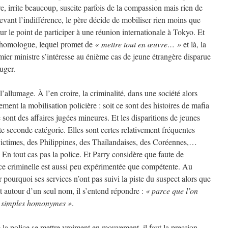
rre, irrite beaucoup, suscite parfois de la compassion mais rien de
evant l’indifférence, le père décide de mobiliser rien moins que
ur le point de participer à une réunion internationale à Tokyo. Et
on homologue, lequel promet de
« mettre tout en œuvre… »
et là, la
mier ministre s’intéresse au énième cas de jeune étrangère disparue
ouger.
l’allumage. À l’en croire, la criminalité, dans une société alors
ment la mobilisation policière : soit ce sont des histoires de mafia
e sont des affaires jugées mineures. Et les disparitions de jeunes
te seconde catégorie. Elles sont certes relativement fréquentes
 victimes, des Philippines, des Thaïlandaises, des Coréennes,…
 En tout cas pas la police. Et Parry considère que faute de
olice criminelle est aussi peu expérimentée que compétente. Au
 pourquoi ses services n’ont pas suivi la piste du suspect alors que
 autour d’un seul nom, il s’entend répondre :
« parce que l’on
e simples homonymes »
.
 la police se mettre vraiment en mouvement, il faut la pression