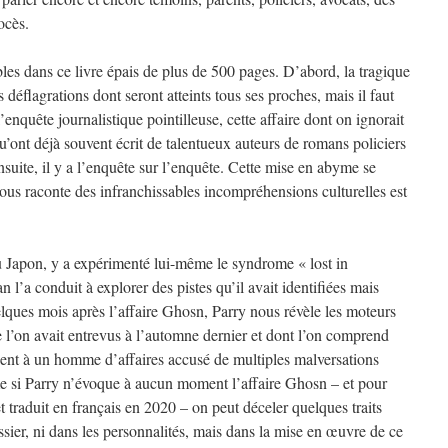
ocès.
bles dans ce livre épais de plus de 500 pages. D’abord, la tragique
déflagrations dont seront atteints tous ses proches, mais il faut
l’enquête journalistique pointilleuse, cette affaire dont on ignorait
qu’ont déjà souvent écrit de talentueux auteurs de romans policiers
suite, il y a l’enquête sur l’enquête. Cette mise en abyme se
ous raconte des infranchissables incompréhensions culturelles est
au Japon, y a expérimenté lui-même le syndrome « lost in
n l’a conduit à explorer des pistes qu’il avait identifiées mais
elques mois après l’affaire Ghosn, Parry nous révèle les moteurs
ue l’on avait entrevus à l’automne dernier et dont l’on comprend
osent à un homme d’affaires accusé de multiples malversations
 si Parry n’évoque à aucun moment l’affaire Ghosn – et pour
et traduit en français en 2020 – on peut déceler quelques traits
ier, ni dans les personnalités, mais dans la mise en œuvre de ce