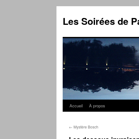
Aller
au
Les Soirées de P
contenu
Accueil
À propos
←
Mystère Bosch