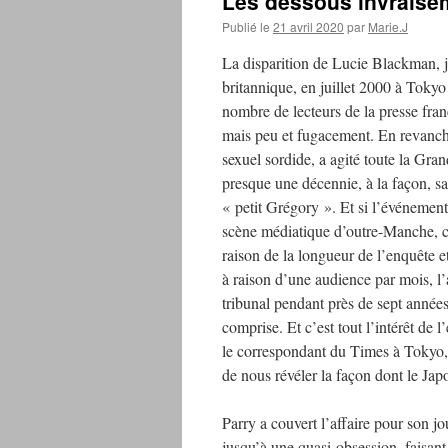
Les dessous invraisem
Publié le
21 avril 2020
par
Marie.J
La disparition de Lucie Blackman, j
britannique, en juillet 2000 à Toky
nombre de lecteurs de la presse fran
mais peu et fugacement. En revanche
sexuel sordide, a agité toute la Gr
presque une décennie, à la façon, sa
« petit Grégory ». Et si l’événement
scène médiatique d’outre-Manche, c’
raison de la longueur de l’enquête et
à raison d’une audience par mois, l’a
tribunal pendant près de sept année
comprise. Et c’est tout l’intérêt de l
le correspondant du Times à Tokyo,
de nous révéler la façon dont le Japo
Parry a couvert l’affaire pour son jo
jusqu’à une quasi-obsession, faisant 