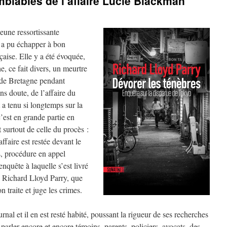
blables de l’affaire Lucie Blackman
eune ressortissante
o a pu échapper à bon
çaise. Elle y a été évoquée,
, ce fait divers, un meurtre
ande Bretagne pendant
ns doute, de l’affaire du
 a tenu si longtemps sur la
est en grande partie en
 surtout de celle du procès :
ffaire est restée devant le
s, procédure en appel
’enquête à laquelle s’est livré
 Richard Lloyd Parry, que
n traite et juge les crimes.
urnal et il en est resté habité, poussant la rigueur de ses recherches
parler encore et encore témoins, parents, policiers, avocats, des