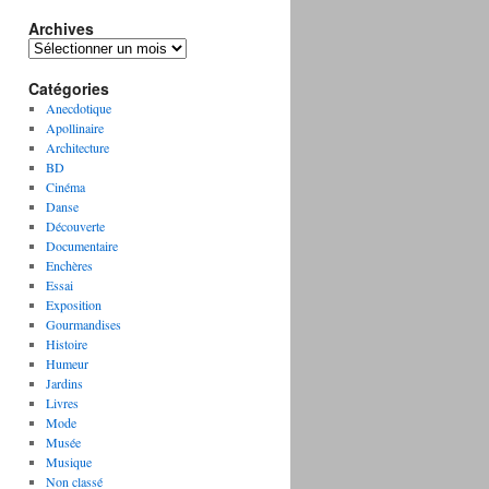
Archives
A
r
Catégories
c
h
Anecdotique
i
Apollinaire
v
Architecture
e
BD
s
Cinéma
Danse
Découverte
Documentaire
Enchères
Essai
Exposition
Gourmandises
Histoire
Humeur
Jardins
Livres
Mode
Musée
Musique
Non classé