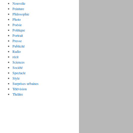
Nouvelle
Peinture
Philosophie
Photo
Poésie
Politique
Portrait
Presse
Publicité
Radio
récit
Sciences
Société
Spectacle
Style
Surprises urbaines
Télévision
Théâtre