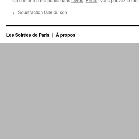
Ce contenu a été publié dans
Livres
,
Photo
. Vous pouvez le met
←
Soustraction faite du son
Les Soirées de Paris
À propos