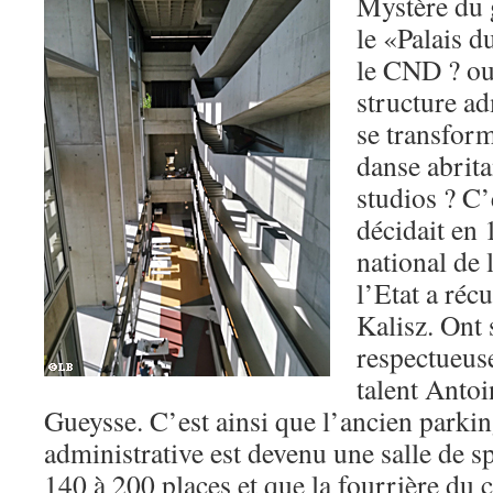
Mystère du 
le «Palais d
le CND ? o
structure ad
se transform
danse abrit
studios ? C’
décidait en 
national de 
l’Etat a réc
Kalisz. Ont 
respectueuse
talent Antoi
Gueysse. C’est ainsi que l’ancien parking
administrative est devenu une salle de 
140 à 200 places et que la fourrière du 