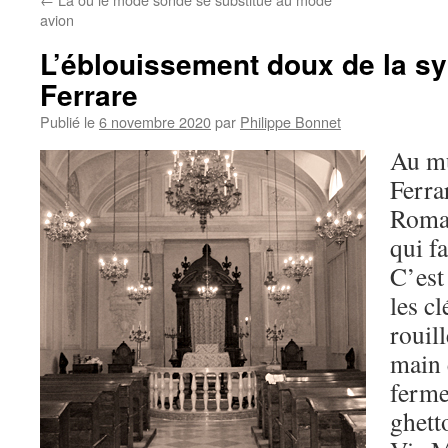
avion
L’éblouissement doux de la s
Ferrare
Publié le
6 novembre 2020
par
Philippe Bonnet
Au mu
Ferra
Romag
qui fa
C’est
les c
rouil
main 
ferme
ghett